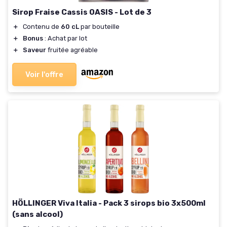
Sirop Fraise Cassis OASIS - Lot de 3
＋
Contenu de
60 cL
par bouteille
＋
Bonus
: Achat par lot
＋
Saveur
fruitée agréable
Voir l'offre
HÖLLINGER Viva Italia - Pack 3 sirops bio 3x500ml
(sans alcool)