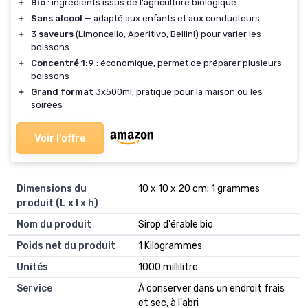
＋
Bio
: ingrédients issus de l'agriculture biologique
＋
Sans alcool
— adapté aux enfants et aux conducteurs
＋
3 saveurs
(Limoncello, Aperitivo, Bellini) pour varier les
boissons
＋
Concentré 1:9
: économique, permet de préparer plusieurs
boissons
＋
Grand format
3x500ml, pratique pour la maison ou les
soirées
Voir l'offre
Dimensions du
‎10 x 10 x 20 cm; 1 grammes
produit (L x l x h)
Nom du produit
‎Sirop d'érable bio
Poids net du produit
‎1 Kilogrammes
Unités
‎1000 millilitre
Service
‎À conserver dans un endroit frais
et sec, à l'abri