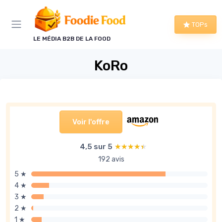
Panneau de gestion des cookies
TOPs
LE MÉDIA B2B DE LA FOOD
KoRo
Voir l'offre
4,5 sur 5
★★★★★
★★★★★
192 avis
5 ★
4 ★
3 ★
2 ★
1 ★