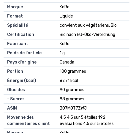
Marque
‎KoRo
Format
‎Liquide
Spécialité
‎convient aux végétariens, Bio
Certification
‎Bio nach EG-Öko-Verordnung
Fabricant
‎KoRo
Poids de l'article
‎1 g
Pays d'origine
‎Canada
Portion
‎100 grammes
Énergie (kcal)
‎87.71 kcal
Glucides
‎90 grammes
- Sucres
‎88 grammes
ASIN
B07M8T7ZWJ
Moyenne des
4,5 4,5 sur 5 étoiles 192
commentaires client
évaluations 4,5 sur 5 étoiles
Marque
KoRo