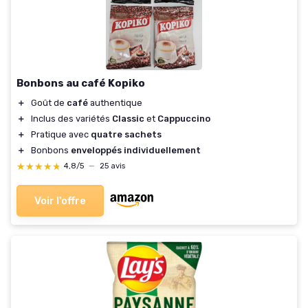
Bonbons au café Kopiko
＋
Goût de
café
authentique
＋
Inclus des variétés
Classic
et
Cappuccino
＋
Pratique avec
quatre sachets
＋
Bonbons
enveloppés individuellement
★★★★★
★★★★★
4,8/5
—
25 avis
Voir l'offre