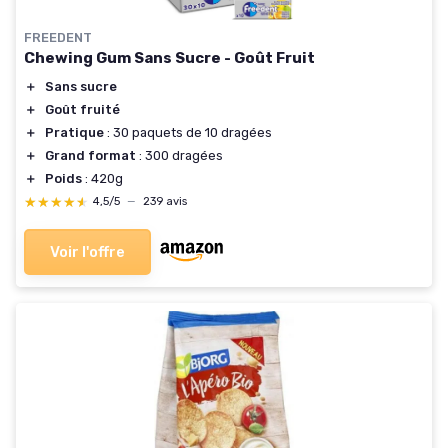
FREEDENT
Chewing Gum Sans Sucre - Goût Fruit
＋
Sans sucre
＋
Goût fruité
＋
Pratique
: 30 paquets de 10 dragées
＋
Grand format
: 300 dragées
＋
Poids
: 420g
★★★★★
★★★★★
4,5/5
—
239 avis
Voir l'offre