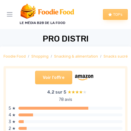
Panneau de gestion des cookies
TOPs
LE MÉDIA B2B DE LA FOOD
PRO DISTRI
Foodie Food
Shopping
Snacking & alimentation
Snacks sucrés
Voir l'offre
4,2 sur 5
★★★★★
★★★★★
78 avis
5 ★
4 ★
3 ★
2 ★