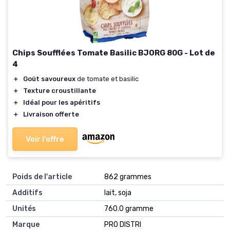
Chips Soufflées Tomate Basilic BJORG 80G - Lot de
4
＋
Goût savoureux
de tomate et basilic
＋
Texture croustillante
＋
Idéal pour les apéritifs
＋
Livraison offerte
Voir l'offre
Poids de l'article
‎862 grammes
Additifs
‎lait, soja
Unités
‎760.0 gramme
Marque
‎PRO DISTRI