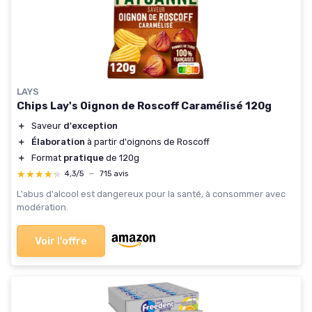
LAYS
Chips Lay's Oignon de Roscoff Caramélisé 120g
＋
Saveur
d'exception
＋
Élaboration
à partir d'oignons de Roscoff
＋
Format
pratique
de 120g
★★★★★
★★★★★
4,3/5
—
715 avis
L'abus d'alcool est dangereux pour la santé, à consommer avec
modération.
Voir l'offre