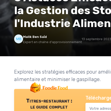
la Gestion des St
l'Industrie Alimen
Malik Ben Saïd
13 septembre 202
Expert en chaîne d'approvisionnement
Explorez les stratégies efficaces pour améli
alimentaire et minimiser le gaspillage.
Télécharge
Titres-restaurant :
le guide complet