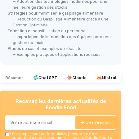
— Adoption des technologies modernes pour une
meilleure gestion des stocks
Stratégies pour minimiser le gaspillage alimentaire
— Réduction du Gaspillage Alimentaire grâce à une
Gestion Optimisée
Formation et sensibilisation du personnel
— Importance de la formation des équipes pour une
gestion optimale
Études de cas et exemples de réussite
— Exemples pratiques et applications réussies
Résumer
ChatGPT
Claude
Mistral
Recevez les dernières actualités de
Foodie Food
➔ Je m'inscris
*
En remplissant ce formulaire, j’accepte d’être
contacté(e) à des fins commerciales par Foodie Food et