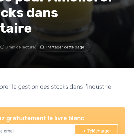
ocks dans
taire
3
8 min de lecture
Partager cette page
orer la gestion des stocks dans l'industrie
z gratuitement le livre blanc
➔ Télécharger