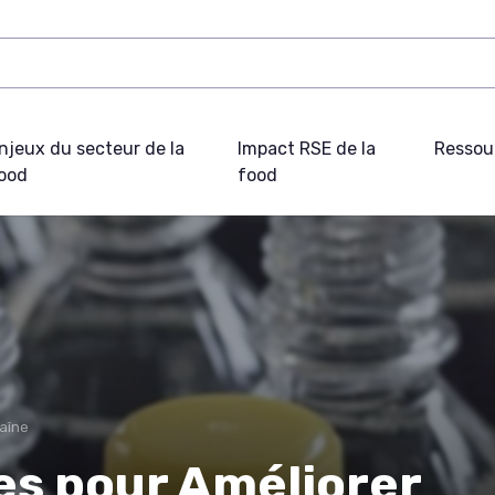
njeux du secteur de la
Impact RSE de la
Ressou
ood
food
haîne
es pour Améliorer