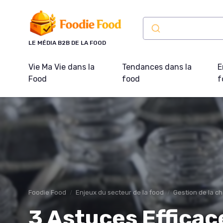
Panneau de gestion des cookies
LE MÉDIA B2B DE LA FOOD
Vie Ma Vie dans la
Tendances dans la
E
Food
food
f
Foodie Food
Enjeux du secteur de la food
Gestion de la c
3 Astuces Efficac