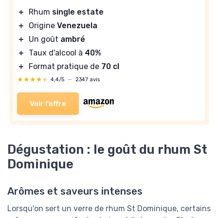
＋
Rhum
single estate
＋
Origine
Venezuela
＋
Un goût
ambré
＋
Taux d'alcool à
40%
＋
Format pratique de
70 cl
★★★★★
★★★★★
4,4/5
—
2347 avis
Voir l'offre
Dégustation : le goût du rhum St
Dominique
Arômes et saveurs intenses
Lorsqu'on sert un verre de rhum St Dominique, certains