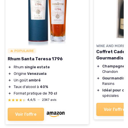
WINE AND MORE
🔥 POPULAIRE
Coffret Cade
Gourmandise
Rhum Santa Teresa 1796
＋
Champagne h
＋
Rhum
single estate
Chandon
＋
Origine
Venezuela
＋
Gourmandises
＋
Un goût
ambré
Raisins
＋
Taux d'alcool à
40%
＋
Idéal pour off
＋
Format pratique de
70 cl
spéciales
★★★★★
★★★★★
4,4/5
—
2347 avis
Voir l'offre
Voir l'offre