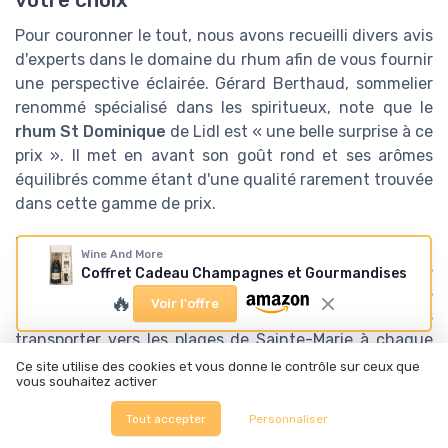
votre choix
Pour couronner le tout, nous avons recueilli divers avis
d'experts dans le domaine du rhum afin de vous fournir
une perspective éclairée. Gérard Berthaud, sommelier
renommé spécialisé dans les spiritueux, note que le
rhum St Dominique
de Lidl est « une belle surprise à ce
prix ». Il met en avant son goût rond et ses arômes
équilibrés comme étant d'une qualité rarement trouvée
dans cette gamme de prix.
Nathalie Dupont, fondatrice du blog 'Rhum et Voyages',
Wine And More
partage également un avis positif : « Ce rhum, avec ses
Coffret Cadeau Champagnes et Gourmandises
notes d'épices et son léger goût boisé, rappelle certains
🔥
Voir l'offre
rhums de Martinique de bon aloi. De quoi vous
transporter vers les plages de Sainte-Marie à chaque
gorgée ». Ces avis sont corroborés par des
Ce site utilise des cookies et vous donne le contrôle sur ceux que
vous souhaitez activer
consommateurs réguliers qui expriment souvent leur
satisfaction concernant une
boisson surprenante
Tout accepter
Personnaliser
pour son rapport qualité/prix
.