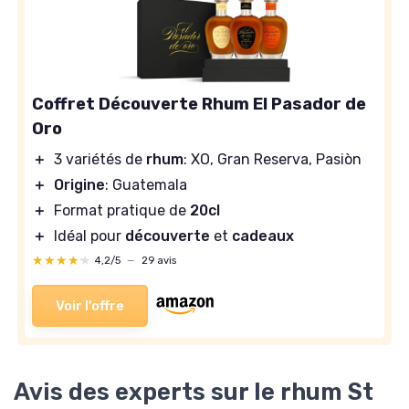
Coffret Découverte Rhum El Pasador de
Oro
＋
3 variétés de
rhum
: XO, Gran Reserva, Pasiòn
＋
Origine
: Guatemala
＋
Format pratique de
20cl
＋
Idéal pour
découverte
et
cadeaux
★★★★★
★★★★★
4,2/5
—
29 avis
Voir l'offre
Avis des experts sur le rhum St