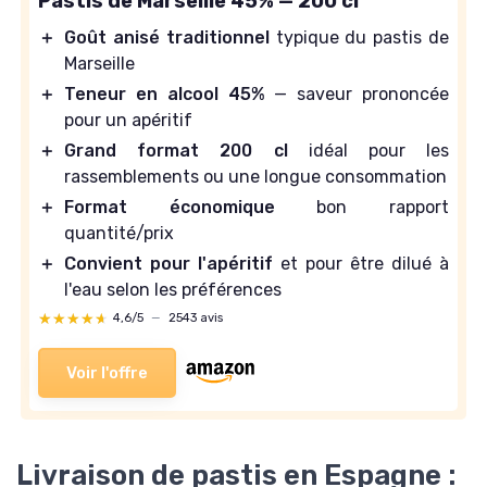
Pastis de Marseille 45% — 200 cl
＋
Goût anisé traditionnel
typique du pastis de
Marseille
＋
Teneur en alcool 45%
— saveur prononcée
pour un apéritif
＋
Grand format 200 cl
idéal pour les
rassemblements ou une longue consommation
＋
Format économique
bon rapport
quantité/prix
＋
Convient pour l'apéritif
et pour être dilué à
l'eau selon les préférences
★★★★★
★★★★★
4,6/5
—
2543 avis
Voir l'offre
Livraison de pastis en Espagne :