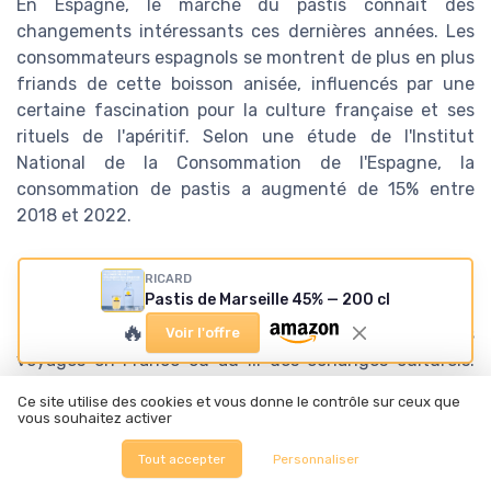
En Espagne, le marché du pastis connaît des
changements intéressants ces dernières années. Les
consommateurs espagnols se montrent de plus en plus
friands de cette boisson anisée, influencés par une
certaine fascination pour la culture française et ses
rituels de l'apéritif. Selon une étude de l'Institut
National de la Consommation de l'Espagne, la
consommation de pastis a augmenté de 15% entre
2018 et 2022.
L'impact des nouvelles générations
RICARD
Pastis de Marseille 45% — 200 cl
Les plus jeunes générations adhèrent également à
🔥
cette tendance, découvrant le pastis à travers les
Voir l'offre
voyages en France ou au fil des échanges culturels.
Une enquête récente de l'agence marketing Ipsos a
Ce site utilise des cookies et vous donne le contrôle sur ceux que
révélé que 25% des jeunes âgés de 18 à 35 ans en
vous souhaitez activer
Espagne ont déjà consommé du pastis. Cette tranche
Tout accepter
Personnaliser
d'âge voit le pastis comme une boisson chic et