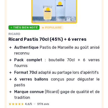
⭐ TRÈS BIEN NOTÉ
🔥 POPULAIRE
RICARD
Ricard Pastis 70cl (45%) + 6 verres
＋
Authentique
Pastis de Marseille au goût anisé
reconnu
＋
Pack complet
: bouteille 70cl + 6 verres
fournis
＋
Format 70cl
adapté au partage lors d'apéritifs
＋
6 verres ballons
conçus pour déguster le
pastis
＋
Marque connue
(Ricard) gage de qualité et de
tradition
★★★★★
★★★★★
4,6/5
—
5176 avis