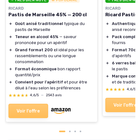
RICARD
RICARD
Pastis de Marseille 45% — 200 cl
Ricard Pastis 
＋
Goût anisé traditionnel
typique du
＋
Authentique
pastis de Marseille
anisé reconnu
＋
Teneur en alcool 45%
— saveur
＋
Pack complet
prononcée pour un apéritif
fournis
＋
Grand format 200 cl
idéal pour les
＋
Format 70cl
a
rassemblements ou une longue
d'apéritifs
consommation
＋
6 verres ball
＋
Format économique
bon rapport
le pastis
quantité/prix
＋
Marque conn
＋
Convient pour l'apéritif
et pour être
et de tradition
dilué à l'eau selon les préférences
★★★★★
★★★★★
4,6/5
★★★★★
★★★★★
4,6/5
—
2543 avis
Voir l'offre
Voir l'offre