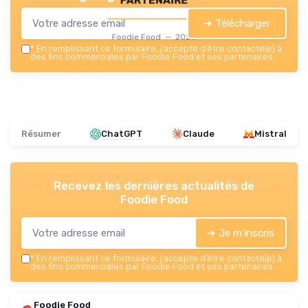
➔ Télécharger
Foodie Food — 2026
*
En remplissant ce formulaire, j’accepte d’être contacté(e) à
des fins commerciales par Foodie Food et ses partenaires.
Résumer
ChatGPT
Claude
Mistral
Recevez les dernières actualités de
Foodie Food
➔ Je m'inscris
*
En remplissant ce formulaire, j’accepte d’être contacté(e) à
des fins commerciales par Foodie Food et ses partenaires.
Foodie Food