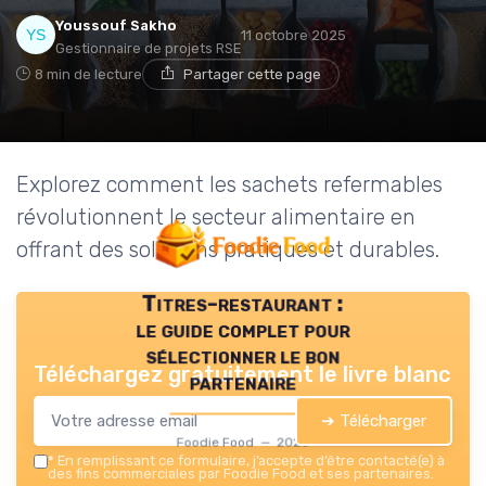
Youssouf Sakho
11 octobre 2025
Gestionnaire de projets RSE
8 min de lecture
Partager cette page
Explorez comment les sachets refermables
révolutionnent le secteur alimentaire en
offrant des solutions pratiques et durables.
Titres-restaurant :
le guide complet pour
sélectionner le bon
Téléchargez gratuitement le livre blanc
partenaire
➔ Télécharger
Foodie Food — 2026
*
En remplissant ce formulaire, j’accepte d’être contacté(e) à
des fins commerciales par Foodie Food et ses partenaires.