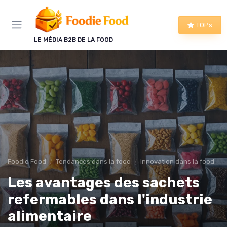
Panneau de gestion des cookies
TOPs
LE MÉDIA B2B DE LA FOOD
Foodie Food
Tendances dans la food
Innovation dans la food
Les avantages des sachets
refermables dans l'industrie
alimentaire