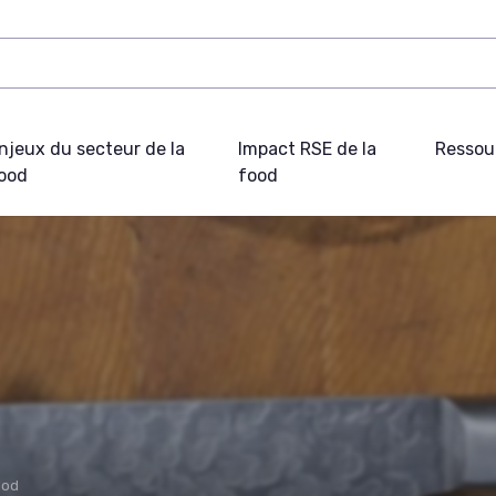
njeux du secteur de la
Impact RSE de la
Ressou
ood
food
ood