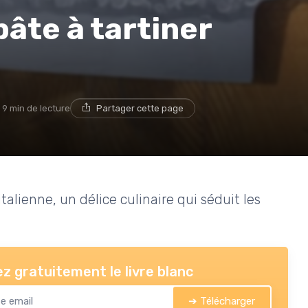
pâte à tartiner
9 min de lecture
Partager cette page
italienne, un délice culinaire qui séduit les
z gratuitement le livre blanc
➔ Télécharger