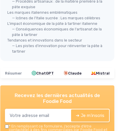
— Procédés artisanaux : de la matière première à la
pâte exquise
Les marques italiennes emblématiques
— Icônes de l'Italie sucrée : Les marques célèbres
L'impact économique de la pâte à tartiner italienne
— Conséquences économiques de l'artisanat de la
pâte à tartiner
Tendances et innovations dans le secteur
— Les pistes d'innovation pour réinventer la pâte à
tartiner
Résumer
ChatGPT
Claude
Mistral
Recevez les dernières actualités de
Foodie Food
➔ Je m'inscris
*
En remplissant ce formulaire, j’accepte d’être
contacté(e) à des fins commerciales par Foodie Food et