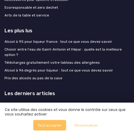
Ecoresponsable et zero dechet
Arts de la table et service
Les plus lus
Alcool à 95 pour liqueur france : tout ce que vous devez savoir
Choisir entre l'eau de Saint-Antonin et Hépar : quelle est la meilleure
option ?
Téléchargez gratuitement votre tableau des allergènes
Alcool à 96 degrés pour liqueur : tout ce que vous devez savoir
Prix des alcools au pas de la case
Les derniers articles
Protéines fermentées, mycélium, algues : les ingrédients que les chefs
Ce site utilise des cookies et vous donne le contrôle sur ceux que
testent et que les industriels commencent à scaler
vous souhaitez activer
Quand Barnabé aime le café : lifestyle, food et art de vivre responsable
Tout accepter
Personnaliser
Tarifs douaniers américains : les exportateurs food français ont un plan
B, mais il exige de repenser le mix géographique