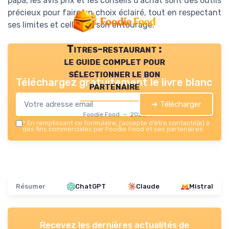
papa, les avis prix et les conseils d’achat sont des outils
précieux pour faire un choix éclairé, tout en respectant
ses limites et celles de son entourage.
Titres-restaurant :
le guide complet pour
sélectionner le bon
Téléchargez gratuitement le livre blanc
partenaire
➔ Télécharger
Foodie Food — 2026
*
En remplissant ce formulaire, j’accepte d’être contacté(e) à
des fins commerciales par Foodie Food et ses partenaires.
Résumer
ChatGPT
Claude
Mistral
Recevez les dernières actualités de