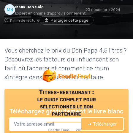
Malik Ben Saïd
23 décembre 2024
Expert en chaîne d'approvisionnement
11 min de lecture
Partager cette page
Vous cherchez le prix du Don Papa 4,5 litres ?
Découvrez les facteurs qui influencent son
tarif, où l’acheter et comment ce rhum
s’intègre dans l’industrie alimentaire.
Titres-restaurant :
le guide complet pour
sélectionner le bon
Téléchargez gratuitement le livre blanc
partenaire
➔ Télécharger
Foodie Food — 2026