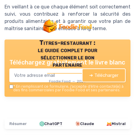
En veillant à ce que chaque élément soit correctement
suivi, vous contribuez à renforcer la sécurité des
produits alimentaires et à garantir que votre plan de
maîtrise sanitaire reste efficace à long terme.
Titres-restaurant :
le guide complet pour
sélectionner le bon
Téléchargez gratuitement le livre blanc
partenaire
➔ Télécharger
Foodie Food — 2026
*
En remplissant ce formulaire, j’accepte d’être contacté(e) à
des fins commerciales par Foodie Food et ses partenaires.
Résumer
ChatGPT
Claude
Mistral