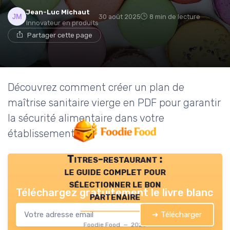
Jean-Luc Michaut
30 août 2025
8 min de lecture
Innovateur en produits
Partager cette page
Découvrez comment créer un plan de
maîtrise sanitaire vierge en PDF pour garantir
la sécurité alimentaire dans votre
établissement.
Titres-restaurant :
le guide complet pour
sélectionner le bon
Téléchargez gratuitement le livre blanc
partenaire
➔ Télécharger
Foodie Food — 2026