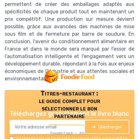
permettent de créer des emballages adaptés aux
spécificités de chaque produit tout en maintenant un
prix compétitif. Une production sur mesure devient
possible, grâce aux avancées des machines de mise
sous film et de fermeture par barre de soudure. En
conclusion, l'avenir du conditionnement alimentaire en
France et dans le monde sera marqué par l'essor de
l'automatisation intelligente et l'engagement vers un
développement durable, répondant à la fois aux enjeux
économiques de l'industrie et aux attentes sociales et
environnementales.
Titres-restaurant :
le guide complet pour
sélectionner le bon
Téléchargez gratuitement le livre blanc
partenaire
➔ Télécharger
Foodie Food — 2026
*
En remplissant ce formulaire, j’accepte d’être contacté(e) à