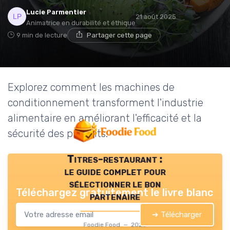
Lucie Parmentier
21 août 2025
Animatrice en durabilité et éthique
9 min de lecture
Partager cette page
Explorez comment les machines de
conditionnement transforment l'industrie
alimentaire en améliorant l'efficacité et la
sécurité des produits.
Titres-restaurant :
le guide complet pour
sélectionner le bon
Téléchargez gratuitement le livre blanc
partenaire
➔ Télécharger
Foodie Food — 2026