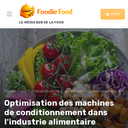
Panneau de gestion des cookies
TOPs
LE MÉDIA B2B DE LA FOOD
Foodie Food
Enjeux du secteur de la food
Optimisation des coûts
Optimisation des machines
de conditionnement dans
l'industrie alimentaire