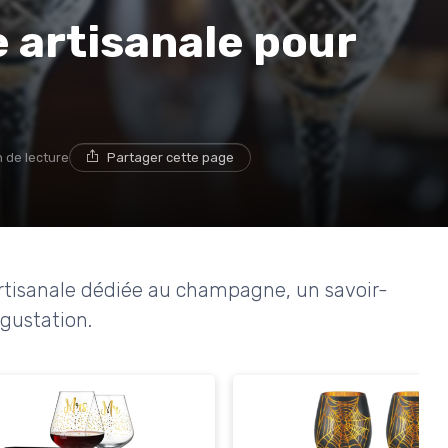
ie artisanale pour
n de lecture
Partager cette page
 artisanale dédiée au champagne, un savoir-
égustation.