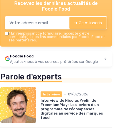
Recevez les dernières actualités de
Foodie Food
➔ Je m'inscris
*
En remplissant ce formulaire, j’accepte d’être
contacté(e) à des fins commerciales par Foodie Food et
ses partenaires.
Foodie Food
Ajoutez-nous à vos sources préférées sur Google
Parole d'experts
•
01/07/2026
Interview
Interview de Nicolas Yvelin de
FreemiumPlay : Les leviers d’un
programme de récompenses
digitales au service des marques
food