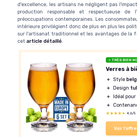
d'excellence, les artisans ne négligent pas l'impa
production responsable et respectueuse de l'
préoccupations contemporaines. Les consommateu
intérieure privilégient donc de plus en plus les pol
sur l'artisanat traditionnel et les avantages de la
cet
article détaillé
.
⭐ TRÈS BIEN N
Verres à bi
＋
Style
bel
＋
Design
tu
＋
Idéal pour
＋
Contenan
★★★★★
★★★★★
4,6/5
Voir l'offre