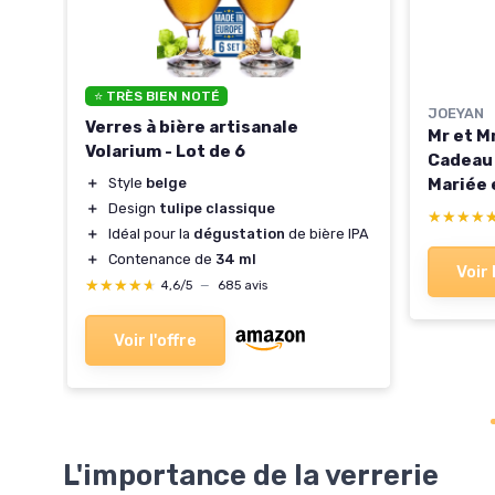
⭐ TRÈS BIEN NOTÉ
JOEYAN
Verres à bière artisanale
Mr et M
Volarium - Lot de 6
Cadeau 
Mariée 
＋
Style
belge
le
vin art
＋
Design
tulipe classique
★★★★
★★★★
＋
Idéal pour la
dégustation
de bière IPA
＋
Contenance de
34 ml
Voir 
★★★★★
★★★★★
4,6/5
—
685 avis
Voir l'offre
L'importance de la verrerie