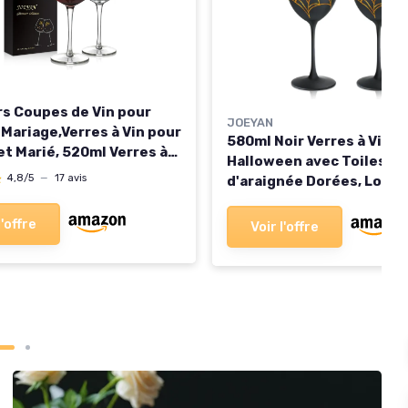
rs Coupes de Vin pour
JOEYAN
Mariage,Verres à Vin pour
580ml Noir Verres à Vin
et Marié, 520ml Verres à
Halloween avec Toiles
isanaux
★
★
4,8/5
—
17 avis
d'araignée Dorées, Lot de
Verres à Pied pour Vin
Rouge,Jus,Boissons,Fini
l'offre
Voir l'offre
Artisanale,Cadeau Festif
Décoration de Table pour
Vacances et Fêtes Verres
avec Pied