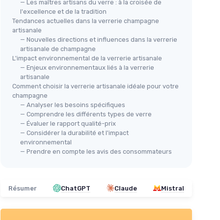
— Les maîtres artisans du verre : à la croisée de
l'excellence et de la tradition
Tendances actuelles dans la verrerie champagne
artisanale
— Nouvelles directions et influences dans la verrerie
⭐ 
KROSNO
artisanale de champagne
Verres à Bière IPA Artisanale -
Ver
L'impact environnemental de la verrerie artisanale
Lot de 6 - 400 ML - Collection
Vol
— Enjeux environnementaux liés à la verrerie
Splendour - Parfait la Maison,
artisanale
＋
Comment choisir la verrerie artisanale idéale pour votre
Les fêtes - Va au Lave-Vaisselle
★★★★★
★★★★★
4,6/5
—
393 avis
＋
champagne
 2
＋
I
— Analyser les besoins spécifiques
— Comprendre les différents types de verre
Voir l'offre
＋
tion
— Évaluer le rapport qualité-prix
★★
★★
,
— Considérer la durabilité et l'impact
environnemental
 À Vin
— Prendre en compte les avis des consommateurs
Résumer
ChatGPT
Claude
Mistral