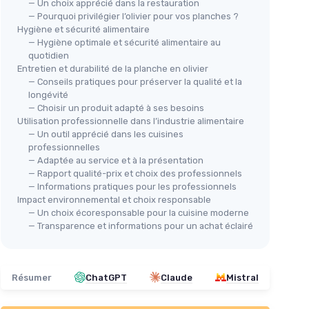
— Un choix apprécié dans la restauration
— Pourquoi privilégier l’olivier pour vos planches ?
Hygiène et sécurité alimentaire
— Hygiène optimale et sécurité alimentaire au
quotidien
Entretien et durabilité de la planche en olivier
— Conseils pratiques pour préserver la qualité et la
 OLIVE,
longévité
 cm,
— Choisir un produit adapté à ses besoins
olivier,
Utilisation professionnelle dans l’industrie alimentaire
HENDI
HEN
forme,
— Un outil apprécié dans les cuisines
Planche à découper, plateau de
Pla
professionnelles
service, plateau à fromage, en
— Adaptée au service et à la présentation
ser
bois d'olivier, rectangulaire, ca -
— Rapport qualité-prix et choix des professionnels
boi
300x150x(H)18mm
— Informations pratiques pour les professionnels
35
Impact environnemental et choix responsable
Voir l'offre
— Un choix écoresponsable pour la cuisine moderne
— Transparence et informations pour un achat éclairé
Résumer
ChatGPT
Claude
Mistral