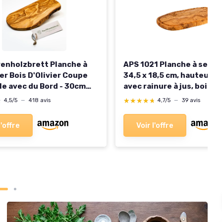
venholzbrett Planche à
APS 1021 Planche à servir
r Bois D'Olivier Coupe
34,5 x 18,5 cm, hauteur 2
le avec du Bord - 30cm
avec rainure à jus, bois d'
5l cm
variations naturelles de 
★
★
★★★★★
★★★★★
4,5/5
—
418 avis
4,7/5
—
39 avis
de veinure et de taille
l'offre
Voir l'offre