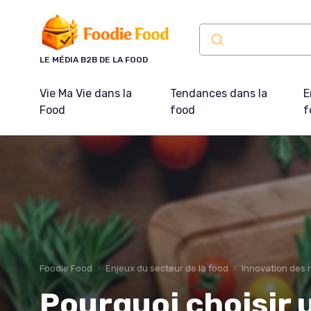
Panneau de gestion des cookies
LE MÉDIA B2B DE LA FOOD
Vie Ma Vie dans la
Tendances dans la
E
Food
food
f
Foodie Food
Enjeux du secteur de la food
Innovation des 
Pourquoi choisir 