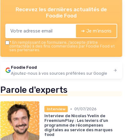
Recevez les dernières actualités de
Foodie Food
➔ Je m'inscris
*
En remplissant ce formulaire, j’accepte d’être
contacté(e) à des fins commerciales par Foodie Food et
ses partenaires.
Foodie Food
Ajoutez-nous à vos sources préférées sur Google
Parole d'experts
•
01/07/2026
Interview
Interview de Nicolas Yvelin de
FreemiumPlay : Les leviers d’un
programme de récompenses
digitales au service des marques
food