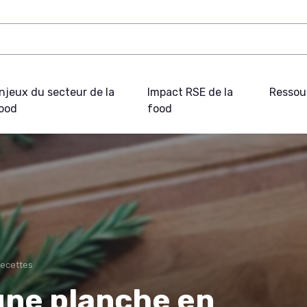
njeux du secteur de la
Impact RSE de la
Ressou
ood
food
recettes
une planche en