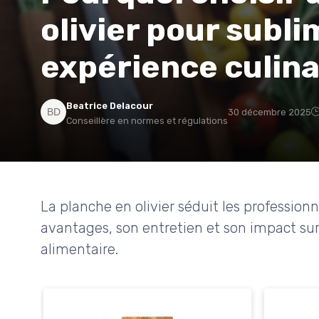
olivier pour subli
expérience culina
Beatrice Delacour
30 décembre 2025
Conseillère en normes et régulations
La planche en olivier séduit les profession
avantages, son entretien et son impact sur 
alimentaire.