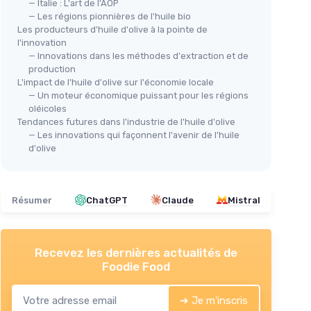
— Italie : L'art de l'AOP
— Les régions pionnières de l'huile bio
Les producteurs d'huile d'olive à la pointe de
l'innovation
— Innovations dans les méthodes d'extraction et de
production
L'impact de l'huile d'olive sur l'économie locale
JACOLIVA
— Un moteur économique puissant pour les régions
Huile d'Olive Extra Vierge
oléicoles
Cirulli
Tendances futures dans l'industrie de l'huile d'olive
Biologique 3L
— Les innovations qui façonnent l'avenir de l'huile
＋
Biologique
d'olive
＋
Première extraction à froid
＋
Médaille d'or Ecotrama 2022
＋
Meilleure huile d'olive Bio
s)
⭐ 
Résumer
ChatGPT
Claude
Mistral
d'Estrémadure 2022
LA 
＋
Format pratique
Hui
★★★★★
★★★★★
4,4/5
—
655 avis
75
Recevez les dernières actualités de
Foodie Food
＋
Voir l'offre
＋
＋
➔ Je m'inscris