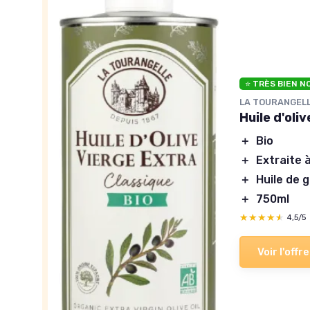
⭐ TRÈS BIEN N
LA TOURANGEL
Huile d'oli
＋
Bio
＋
Extraite à
＋
Huile de 
＋
750ml
★★★★★
★★★★★
4,5/5
Voir l'offre