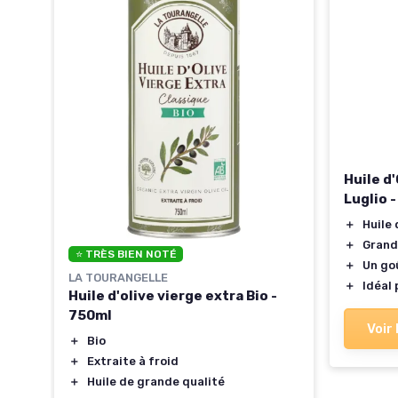
Huile d'
Luglio -
＋
Huile 
＋
Grand
⭐ TRÈS BIEN NOTÉ
＋
Un go
LA TOURANGELLE
＋
Idéal 
Huile d'olive vierge extra Bio -
750ml
Voir 
＋
Bio
＋
Extraite à froid
＋
Huile de grande qualité