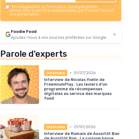
＋
*
En remplissant ce formulaire, j’accepte d’être
★★
★★
contacté(e) à des fins commerciales par Foodie Food et
ses partenaires.
Foodie Food
Ajoutez-nous à vos sources préférées sur Google
Parole d'experts
•
01/07/2026
Interview
Interview de Nicolas Yvelin de
FreemiumPlay : Les leviers d’un
programme de récompenses
digitales au service des marques
food
•
21/01/2026
Interview
Interview de Romain de Aussitôt Bon
de Aussitôt Bon : La cuisson basse