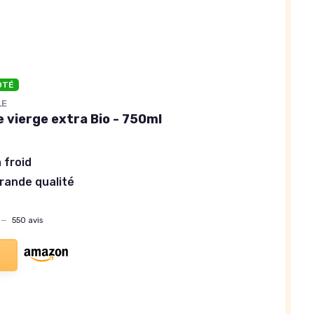
OTÉ
LE
ve vierge extra Bio - 750ml
 froid
grande qualité
—
550 avis