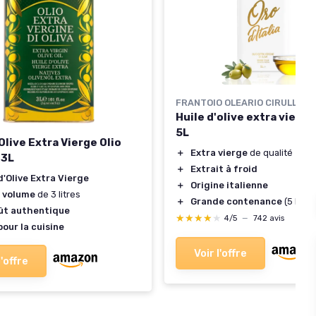
FRANTOIO OLEARIO CIRULLI
Huile d'olive extra vierge 
5L
Olive Extra Vierge Olio
＋
Extra vierge
de qualité
 3L
＋
Extrait à froid
d'Olive Extra Vierge
＋
Origine italienne
 volume
de 3 litres
＋
Grande contenance
(5 Litre
ût authentique
★★★★★
★★★★★
4/5
—
742 avis
pour la cuisine
Voir l'offre
l'offre