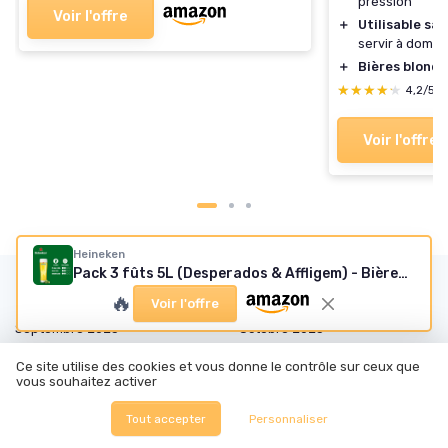
pression
Voir l'offre
＋
Utilisable sa
servir à domici
＋
Bières blond
★★★★★
★★★★★
4,2/5
Voir l'offre
Heineken
Pack 3 fûts 5L (Desperados & Affligem) - Bières blondes
Les articles par date
🔥
Voir l'offre
Septembre 2023
Octobre 2023
Novembre 2023
Décembre 2023
Ce site utilise des cookies et vous donne le contrôle sur ceux que
vous souhaitez activer
Janvier 2024
Février 2024
Mars 2024
Avril 2024
Tout accepter
Personnaliser
Août 2024
Septembre 2024