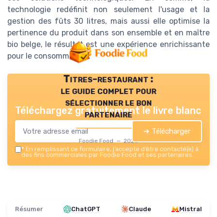
technologie redéfinit non seulement l'usage et la
gestion des fûts 30 litres, mais aussi elle optimise la
pertinence du produit dans son ensemble et en maître
bio belge, le résultat est une expérience enrichissante
pour le consommateur.
Titres-restaurant :
le guide complet pour
sélectionner le bon
Téléchargez gratuitement le livre blanc
partenaire
➔ Télécharger
Foodie Food — 2026
*
En remplissant ce formulaire, j’accepte d’être contacté(e) à
des fins commerciales par Foodie Food et ses partenaires.
Résumer
ChatGPT
Claude
Mistral