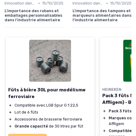
•
•
Innovation dans la food
15/10/2025
Innovation dans la food
15/10/2025
L'importance des rubans et
L'importance des tampons et
emballages personnalisables
marqueurs alimentaires dans
dans l'industrie alimentaire
l'industrie alimentaire
Fûts à bière 30L pour modélisme
HEINEKEN
Pack 3 fûts 5
ferroviaire
Affligem) - Bi
＋
Compatible avec LGB Spur G 1:22,5
＋
Pack 3 fûts 5
＋
Lot de 6 fûts
＋
Marques con
＋
Accessoires de brasserie ferroviaire
Affligem
＋
Grande capacité
de 30 litres par fût
＋
Compatible B