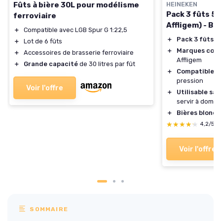
Fûts à bière 30L pour modélisme
HEINEKEN
Pack 3 fûts 5
ferroviaire
Affligem) - Bi
＋
Compatible avec LGB Spur G 1:22,5
＋
Pack 3 fûts 5
＋
Lot de 6 fûts
＋
Marques con
＋
Accessoires de brasserie ferroviaire
Affligem
＋
Grande capacité
de 30 litres par fût
＋
Compatible B
pression
Voir l'offre
＋
Utilisable sa
servir à domici
＋
Bières blond
★★★★★
★★★★★
4,2/5
Voir l'offre
SOMMAIRE