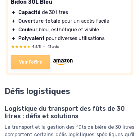
Bidon 30L Bleu
＋
Capacité
de 30 litres
＋
Ouverture totale
pour un accès facile
＋
Couleur
bleu, esthétique et visible
＋
Polyvalent
pour diverses utilisations
★★★★★
★★★★★
4,5/5
—
13 avis
Voir l'offre
Défis logistiques
Logistique du transport des fûts de 30
litres : défis et solutions
Le transport et la gestion des fûts de bière de 30 litres
comportent certains défis logistiques spécifiques qu'il