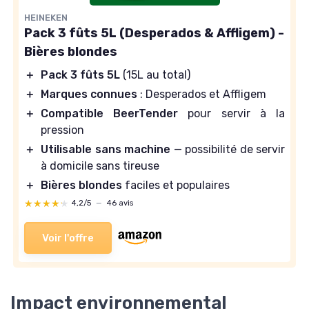
HEINEKEN
Pack 3 fûts 5L (Desperados & Affligem) -
Bières blondes
＋
Pack 3 fûts 5L
(15L au total)
＋
Marques connues
: Desperados et Affligem
＋
Compatible BeerTender
pour servir à la
pression
＋
Utilisable sans machine
— possibilité de servir
à domicile sans tireuse
＋
Bières blondes
faciles et populaires
★★★★★
★★★★★
4,2/5
—
46 avis
Voir l'offre
Impact environnemental