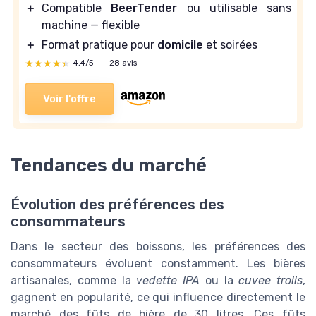
＋
Compatible
BeerTender
ou utilisable sans
machine — flexible
＋
Format pratique pour
domicile
et soirées
★★★★★
★★★★★
4,4/5
—
28 avis
Voir l'offre
Tendances du marché
Évolution des préférences des
consommateurs
Dans le secteur des boissons, les préférences des
consommateurs évoluent constamment. Les bières
artisanales, comme la
vedette IPA
ou la
cuvee trolls
,
gagnent en popularité, ce qui influence directement le
marché des fûts de bière de 30 litres. Ces fûts