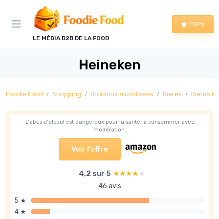
Panneau de gestion des cookies
TOPs
LE MÉDIA B2B DE LA FOOD
Heineken
Foodie Food
Shopping
Boissons alcoolisées
Bières
Bières b
L’abus d’alcool est dangereux pour la santé, à consommer avec
modération.
Voir l'offre
4,2 sur 5
★★★★★
★★★★★
46 avis
5 ★
4 ★