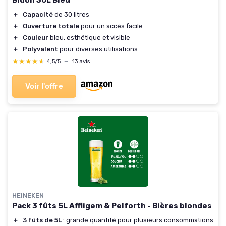
Bidon 30L Bleu
＋
Capacité
de 30 litres
＋
Ouverture totale
pour un accès facile
＋
Couleur
bleu, esthétique et visible
＋
Polyvalent
pour diverses utilisations
★★★★★
★★★★★
4,5/5
—
13 avis
Voir l'offre
HEINEKEN
Pack 3 fûts 5L Affligem & Pelforth - Bières blondes
＋
3 fûts de 5L
: grande quantité pour plusieurs consommations