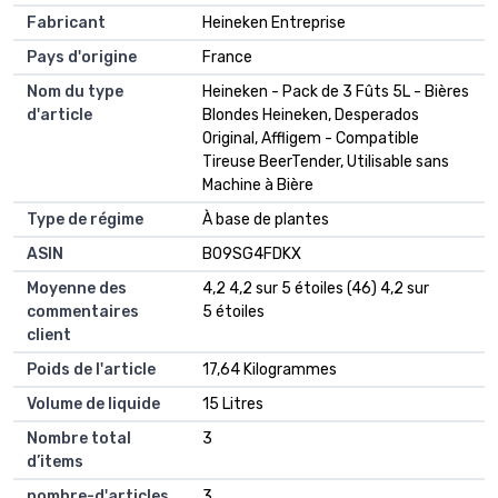
Fabricant
Heineken Entreprise
Pays d'origine
France
Nom du type
Heineken - Pack de 3 Fûts 5L - Bières
d'article
Blondes Heineken, Desperados
Original, Affligem - Compatible
Tireuse BeerTender, Utilisable sans
Machine à Bière
Type de régime
À base de plantes
ASIN
B09SG4FDKX
Moyenne des
4,2 4,2 sur 5 étoiles (46) 4,2 sur
commentaires
5 étoiles
client
Poids de l'article
17,64 Kilogrammes
Volume de liquide
15 Litres
Nombre total
3
d’items
nombre-d'articles
3