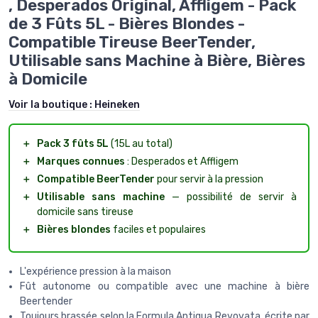
, Desperados Original, Affligem - Pack
de 3 Fûts 5L - Bières Blondes -
Compatible Tireuse BeerTender,
Utilisable sans Machine à Bière, Bières
à Domicile
Voir la boutique :
Heineken
＋
Pack 3 fûts 5L
(15L au total)
＋
Marques connues
: Desperados et Affligem
＋
Compatible BeerTender
pour servir à la pression
＋
Utilisable sans machine
— possibilité de servir à
domicile sans tireuse
＋
Bières blondes
faciles et populaires
L'expérience pression à la maison
Fût autonome ou compatible avec une machine à bière
Beertender
Toujours brassée selon la Formula Antiqua Revovata, écrite par