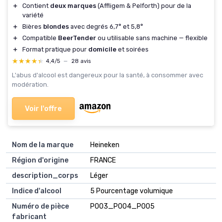
＋
Contient
deux marques
(Affligem & Pelforth) pour de la
variété
＋
Bières
blondes
avec degrés 6,7° et 5,8°
＋
Compatible
BeerTender
ou utilisable sans machine — flexible
＋
Format pratique pour
domicile
et soirées
★★★★★
★★★★★
4,4/5
—
28 avis
L'abus d'alcool est dangereux pour la santé, à consommer avec
modération.
Voir l'offre
Nom de la marque
Heineken
Région d'origine
FRANCE
description_corps
Léger
Indice d'alcool
5 Pourcentage volumique
Numéro de pièce
P003_P004_P005
fabricant