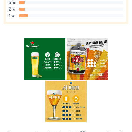
3 ★
2 ★
1 ★