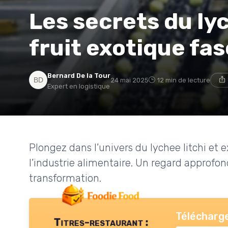
Les secrets du lyc
fruit exotique fa
Bernard De la Tour
24 mai 2025
12 min de lecture
Expert en logistique
Plongez dans l’univers du lychee litchi et e
l’industrie alimentaire. Un regard approfond
transformation.
Télécharge
Titres-restaurant :