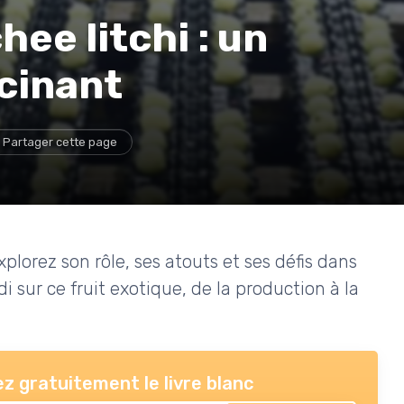
hee litchi : un
scinant
Partager cette page
xplorez son rôle, ses atouts et ses défis dans
i sur ce fruit exotique, de la production à la
z gratuitement le livre blanc