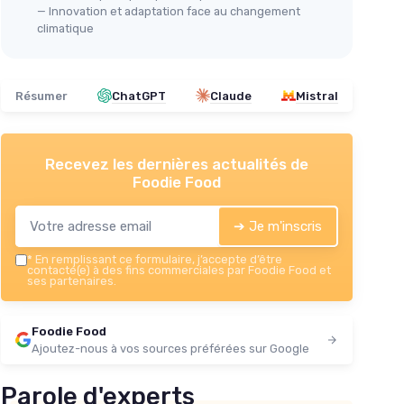
— Innovation et adaptation face au changement
climatique
Résumer
ChatGPT
Claude
Mistral
Recevez les dernières actualités de
Foodie Food
➔ Je m'inscris
*
En remplissant ce formulaire, j’accepte d’être
contacté(e) à des fins commerciales par Foodie Food et
ses partenaires.
Foodie Food
Ajoutez-nous à vos sources préférées sur Google
Parole d'experts