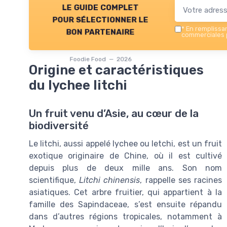
le guide complet
pour sélectionner le
*
En remplissant
bon partenaire
commerciales p
Foodie Food — 2026
Origine et caractéristiques
du lychee litchi
Un fruit venu d’Asie, au cœur de la
biodiversité
Le litchi, aussi appelé lychee ou letchi, est un fruit
exotique originaire de Chine, où il est cultivé
depuis plus de deux mille ans. Son nom
scientifique,
Litchi chinensis
, rappelle ses racines
asiatiques. Cet arbre fruitier, qui appartient à la
famille des Sapindaceae, s’est ensuite répandu
dans d’autres régions tropicales, notamment à