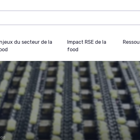
njeux du secteur de la
Impact RSE de la
Ressou
ood
food
ood