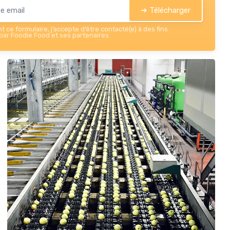
➔ Télécharger
 ce formulaire, j’accepte d’être contacté(e) à des fins
ar Foodie Food et ses partenaires.