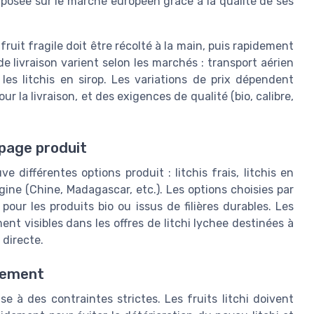
mposée sur le marché européen grâce à la qualité de ses
fruit fragile doit être récolté à la main, puis rapidement
e livraison varient selon les marchés : transport aérien
 les litchis en sirop. Les variations de prix dépendent
r la livraison, et des exigences de qualité (bio, calibre,
 page produit
e différentes options produit : litchis frais, litchis en
rigine (Chine, Madagascar, etc.). Les options choisies par
pour les produits bio ou issus de filières durables. Les
ent visibles dans les offres de litchi lychee destinées à
 directe.
nnement
e à des contraintes strictes. Les fruits litchi doivent