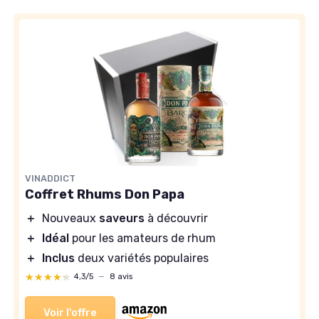
VINADDICT
Coffret Rhums Don Papa
＋
Nouveaux
saveurs
à découvrir
＋
Idéal
pour les amateurs de rhum
＋
Inclus
deux variétés populaires
★★★★★
★★★★★
4,3/5
—
8 avis
Voir l'offre