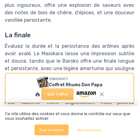
plus vigoureux, offre une explosion de saveurs avec
des notes de bois de chêne, d'épices, et une douceur
vanillée persistante.
La finale
Évaluez la durée et la persistance des arômes après
avoir avalé. Le Masskara laisse une impression subtile
et douce, tandis que le Baroko offre une finale longue
et persistante, avec une légère amertume qui souligne
sa complexité.
VINADDICT
Coffret Rhums Don Papa
Accompagnements et occasions
🔥
Voir l'offre
Pour sublimer votre dégustation, vous pouvez
accompagner le Don Papa Masskara de desserts fruités
Ce site utilise des cookies et vous donne le contrôle sur ceux que
ou crémeux qui mettront en valeur ses notes de vanille
vous souhaitez activer
et de fruits confits. Le Don Papa Baroko se marie
Tout accepter
Personnaliser
parfaitement avec des plats épicés ou des desserts