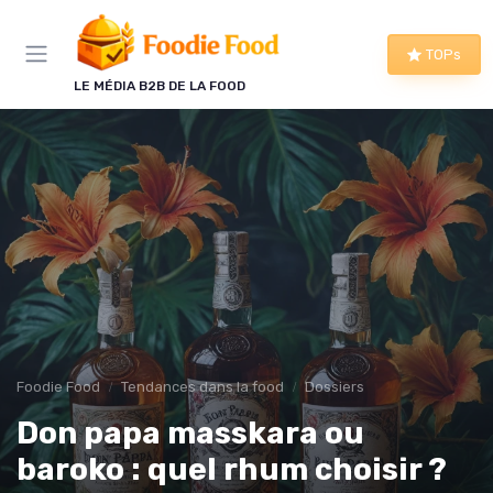
Panneau de gestion des cookies
TOPs
LE MÉDIA B2B DE LA FOOD
Foodie Food
Tendances dans la food
Dossiers
Don papa masskara ou
baroko : quel rhum choisir ?