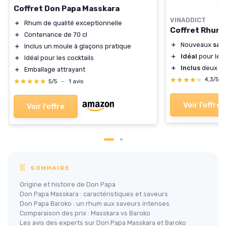
Coffret Don Papa Masskara
VINADDICT
＋
Rhum de qualité exceptionnelle
Coffret Rhum
＋
Contenance de 70 cl
＋
Nouveaux
sav
＋
Inclus un moule à glaçons pratique
＋
Idéal
pour les
＋
Idéal pour les cocktails
＋
Inclus
deux va
＋
Emballage attrayant
★★★★★
★★★★★
4,3/5
★★★★★
★★★★★
5/5
—
1 avis
Voir l'offre
Voir l'offre
SOMMAIRE
Origine et histoire de Don Papa
Don Papa Masskara : caractéristiques et saveurs
Don Papa Baroko : un rhum aux saveurs intenses
Comparaison des prix : Masskara vs Baroko
Les avis des experts sur Don Papa Masskara et Baroko