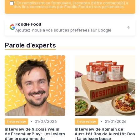
*
En remplissant ce formulaire, j’accepte d’être contacté(e) à
des fins commerciales par Foodie Food et ses partenaires.
Foodie Food
Ajoutez-nous à vos sources préférées sur Google
Parole d'experts
•
•
01/07/2026
21/01/2026
Interview
Interview
Interview de Nicolas Yvelin
Interview de Romain de
de FreemiumPlay : Les leviers
Aussitôt Bon de Aussitôt Bon
d’un programme de
: La cuisson basse