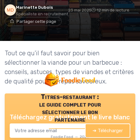
Marinette Dubois
23 mai 2025
12 min de lecture
Spécialiste en recrutement
Partager cette page
Tout ce qu'il faut savoir pour bien
sélectionner la viande pour un barbecue :
conseils, astuces, types de viandes et critères
de qualité pour un repas savoureux.
Titres-restaurant :
le guide complet pour
sélectionner le bon
Téléchargez gratuitement le livre blanc
partenaire
➔ Télécharger
Foodie Food — 2026