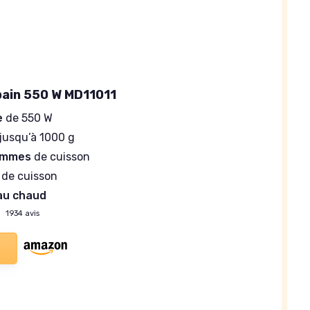
pain 550 W MD11011
e
de 550 W
jusqu’à 1000 g
ammes
de cuisson
de cuisson
au chaud
—
1934 avis