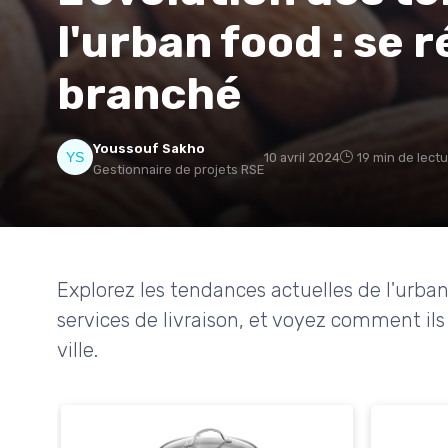
l'urban food : se 
branché
Youssouf Sakho
10 avril 2024
19 min de lect
Gestionnaire de projets RSE
Explorez les tendances actuelles de l'urba
services de livraison, et voyez comment il
ville.