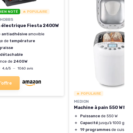
BIEN NOTÉ
🔥 POPULAIRE
 HOBBS
 électrique Fiesta 2400W
e
antiadhésive
amovible
ge de
température
graisse
 détachable
ance de
2400W
★
★
4,6/5
—
1060 avis
l'offre
🔥 POPULAIRE
MEDION
Machine à pain 550 W MD1
＋
Puissance
de 550 W
＋
Capacité
jusqu’à 1000 g
＋
19 programmes
de cuisson