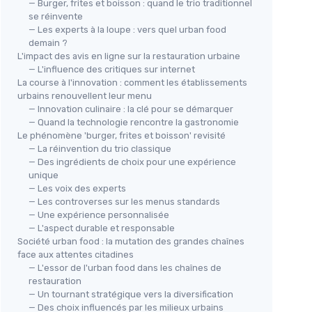
— Burger, frites et boisson : quand le trio traditionnel
se réinvente
— Les experts à la loupe : vers quel urban food
demain ?
L'impact des avis en ligne sur la restauration urbaine
— L'influence des critiques sur internet
La course à l'innovation : comment les établissements
⭐ 
urbains renouvellent leur menu
Cas
— Innovation culinaire : la clé pour se démarquer
Robot de cuisine Magimix Cook
ave
— Quand la technologie rencontre la gastronomie
Expert XL
Le phénomène 'burger, frites et boisson' revisité
＋
— La réinvention du trio classique
＋
Multifonction
pour diverses
＋
— Des ingrédients de choix pour une expérience
préparations
＋
F
unique
＋
Capacité de
4,8L
＋
— Les voix des experts
＋
Moteur
Professionnel
de
1800W
— Les controverses sur les menus standards
＋
＋
Design en
Chrome platine
— Une expérience personnalisée
★★
★★
— L'aspect durable et responsable
＋
Connecté pour des recettes à
Société urban food : la mutation des grandes chaînes
distance
1011
face aux attentes citadines
★★★★★
★★★★★
4,3/5
—
11 avis
— L'essor de l'urban food dans les chaînes de
restauration
Voir l'offre
— Un tournant stratégique vers la diversification
— Des choix influencés par les milieux urbains