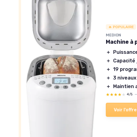
🔥 POPULAIRE
MEDION
Machine à 
＋
Puissanc
＋
Capacité
＋
19 progr
＋
3 niveaux
＋
Maintien 
★★★★★
★★★★★
4/5
Voir l'offre