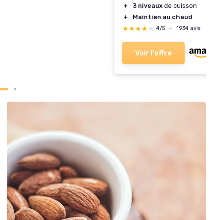
＋
3 niveaux
de cuisson
＋
Maintien au chaud
★★★★★
★★★★★
4/5
—
1934 avis
Voir l'offre