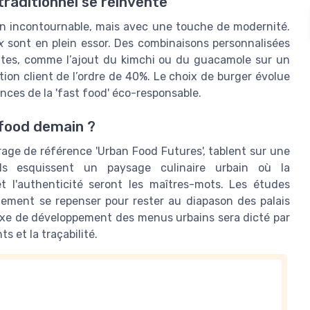
 traditionnel se réinvente
e un incontournable, mais avec une touche de modernité.
x
sont en plein essor. Des combinaisons personnalisées
antes, comme l’ajout du kimchi ou du guacamole sur un
tion client de l’ordre de 40%. Le choix de burger évolue
ces de la 'fast food' éco-responsable.
n food demain ?
rage de référence 'Urban Food Futures', tablent sur une
Ils esquissent un paysage culinaire urbain où la
et l'authenticité seront les maîtres-mots. Les études
llement se repenser pour rester au diapason des palais
'axe de développement des menus urbains sera dicté par
s et la traçabilité.