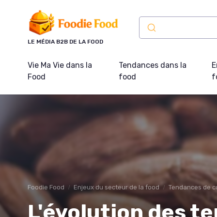
Panneau de gestion des cookies
LE MÉDIA B2B DE LA FOOD
Vie Ma Vie dans la
Tendances dans la
E
Food
food
f
Foodie Food
Enjeux du secteur de la food
Tendances de 
L'évolution des t