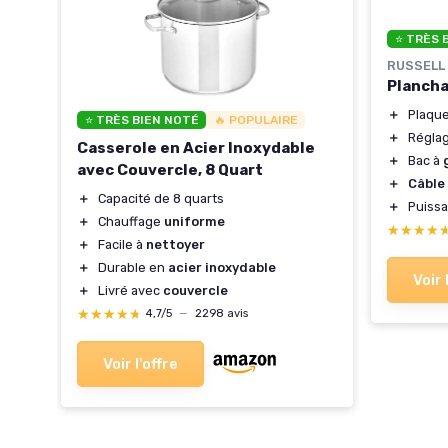
⭐ TRÈS 
RUSSELL
Plancha
＋
Plaqu
⭐ TRÈS BIEN NOTÉ
🔥 POPULAIRE
＋
Régla
Casserole en Acier Inoxydable
＋
Bac à
ok
avec Couvercle, 8 Quart
＋
Câble
＋
Capacité de 8 quarts
＋
Puiss
＋
Chauffage
uniforme
★★★★
★★★★
＋
Facile à
nettoyer
＋
Durable en
acier inoxydable
Voir 
＋
Livré avec
couvercle
★★★★★
★★★★★
4,7/5
—
2298 avis
Voir l'offre