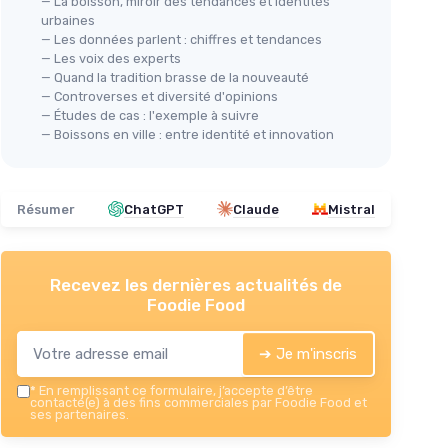
— La boisson, miroir des tendances et identités
urbaines
— Les données parlent : chiffres et tendances
— Les voix des experts
— Quand la tradition brasse de la nouveauté
— Controverses et diversité d'opinions
— Études de cas : l'exemple à suivre
— Boissons en ville : entre identité et innovation
Résumer
ChatGPT
Claude
Mistral
Recevez les dernières actualités de
Foodie Food
➔ Je m'inscris
*
En remplissant ce formulaire, j’accepte d’être
contacté(e) à des fins commerciales par Foodie Food et
ses partenaires.