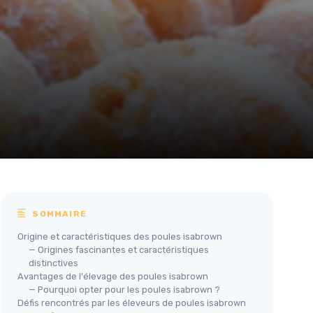
SOMMAIRE
Origine et caractéristiques des poules isabrown
— Origines fascinantes et caractéristiques
distinctives
Avantages de l'élevage des poules isabrown
— Pourquoi opter pour les poules isabrown ?
Défis rencontrés par les éleveurs de poules isabrown