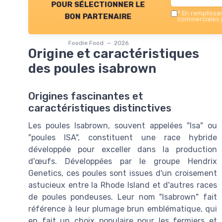
pour sélectionner le
*
En remplissant
bon partenaire
commerciales p
Foodie Food — 2026
Origine et caractéristiques
des poules isabrown
Origines fascinantes et
caractéristiques distinctives
Les poules Isabrown, souvent appelées "Isa" ou
"poules ISA", constituent une race hybride
développée pour exceller dans la production
d'œufs. Développées par le groupe Hendrix
Genetics, ces poules sont issues d'un croisement
astucieux entre la Rhode Island et d'autres races
de poules pondeuses. Leur nom "Isabrown" fait
référence à leur plumage brun emblématique, qui
en fait un choix populaire pour les fermiers et