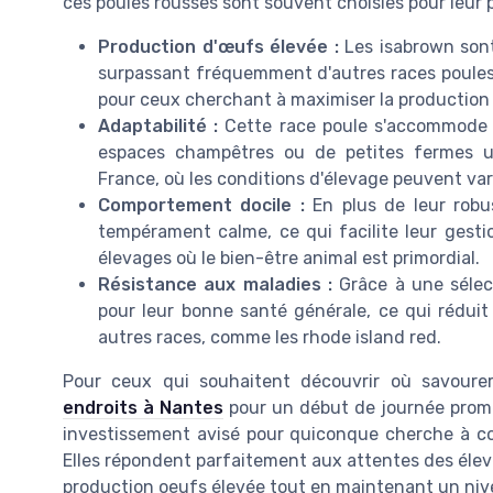
ces poules rousses sont souvent choisies pour leur 
Production d'œufs élevée :
Les isabrown sont
surpassant fréquemment d'autres races poules e
pour ceux cherchant à maximiser la production 
Adaptabilité :
Cette race poule s'accommode b
espaces champêtres ou de petites fermes ur
France, où les conditions d'élevage peuvent vari
Comportement docile :
En plus de leur robu
tempérament calme, ce qui facilite leur gesti
élevages où le bien-être animal est primordial.
Résistance aux maladies :
Grâce à une sélec
pour leur bonne santé générale, ce qui rédui
autres races, comme les rhode island red.
Pour ceux qui souhaitent découvrir où savourer
endroits à Nantes
pour un début de journée prome
investissement avisé pour quiconque cherche à comb
Elles répondent parfaitement aux attentes des élev
production oeufs élevée tout en maintenant un nive