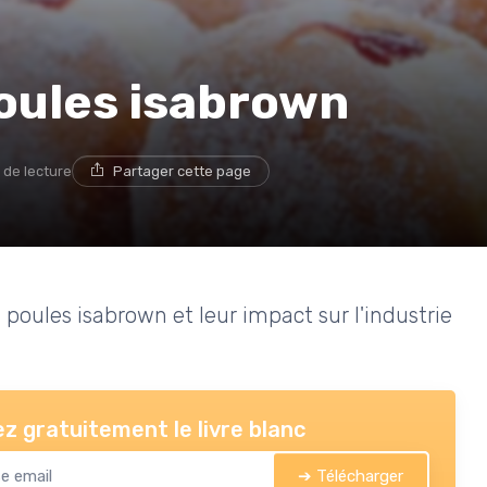
oules isabrown
 de lecture
Partager cette page
poules isabrown et leur impact sur l'industrie
z gratuitement le livre blanc
➔ Télécharger