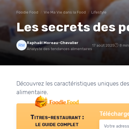
Foodie Food
Vie Ma Vie dans la Food
Lifestyle
Les secrets des p
Raphaël Moreau-Chevalier
17 août 2025
8 min
Analyste des tendances alimentaires
Découvrez les caractéristiques uniques des 
alimentaire.
Télécharge
Titres-restaurant :
le guide complet