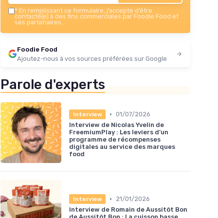
*
En remplissant ce formulaire, j’accepte d’être
contacté(e) à des fins commerciales par Foodie Food et
ses partenaires.
Foodie Food
Ajoutez-nous à vos sources préférées sur Google
Parole d'experts
•
01/07/2026
Interview
Interview de Nicolas Yvelin de
FreemiumPlay : Les leviers d’un
programme de récompenses
digitales au service des marques
food
•
21/01/2026
Interview
Interview de Romain de Aussitôt Bon
de Aussitôt Bon : La cuisson basse