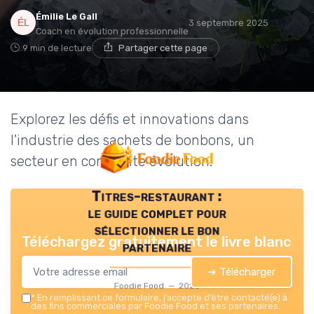
Émilie Le Gall
3 septembre 2025
Coach en évolution professionnelle
9 min de lecture
Partager cette page
Explorez les défis et innovations dans
l'industrie des sachets de bonbons, un
secteur en constante évolution.
Titres-restaurant :
le guide complet pour
sélectionner le bon
Téléchargez gratuitement le livre blanc
partenaire
➔ Télécharger
Foodie Food — 2026
*
En remplissant ce formulaire, j’accepte d’être contacté(e) à
des fins commerciales par Foodie Food et ses partenaires.