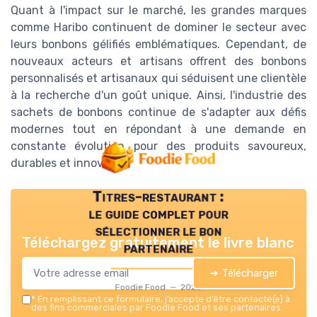
Quant à l'impact sur le marché, les grandes marques
comme Haribo continuent de dominer le secteur avec
leurs bonbons gélifiés emblématiques. Cependant, de
nouveaux acteurs et artisans offrent des bonbons
personnalisés et artisanaux qui séduisent une clientèle
à la recherche d'un goût unique. Ainsi, l'industrie des
sachets de bonbons continue de s'adapter aux défis
modernes tout en répondant à une demande en
constante évolution pour des produits savoureux,
durables et innovants.
Titres-restaurant :
le guide complet pour
sélectionner le bon
Téléchargez gratuitement le livre blanc
partenaire
➔ Télécharger
Foodie Food — 2026
*
En remplissant ce formulaire, j’accepte d’être contacté(e) à
des fins commerciales par Foodie Food et ses partenaires.