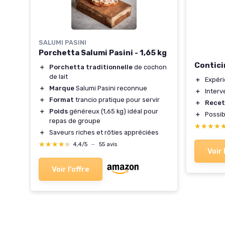
SALUMI PASINI
Porchetta Salumi Pasini - 1,65 kg
on
Contici
＋
Porchetta traditionnelle
de cochon
de lait
＋
Expér
＋
Marque
Salumi Pasini reconnue
s
＋
Inter
＋
Format
trancio pratique pour servir
 par
＋
Recet
＋
Poids
généreux (1,65 kg) idéal pour
＋
Possibi
repas de groupe
le
★★★★
★★★★
＋
Saveurs riches et rôties appréciées
ère
★★★★★
★★★★★
4,4/5
—
55 avis
Voir 
Voir l'offre