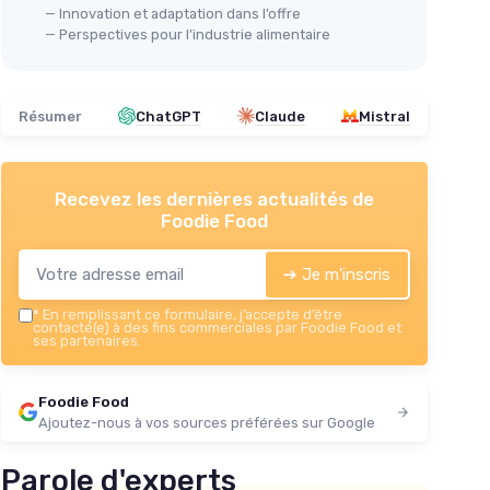
— Innovation et adaptation dans l’offre
e temps
— Perspectives pour l’industrie alimentaire
re
Résumer
ChatGPT
Claude
Mistral
Recevez les dernières actualités de
Foodie Food
➔ Je m'inscris
*
En remplissant ce formulaire, j’accepte d’être
contacté(e) à des fins commerciales par Foodie Food et
ses partenaires.
Foodie Food
Ajoutez-nous à vos sources préférées sur Google
Parole d'experts