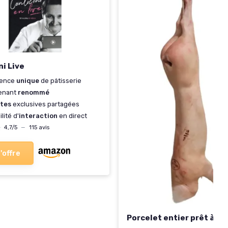
ni Live
ience
unique
de pâtisserie
venant
renommé
tes
exclusives partagées
lité d'
interaction
en direct
★
★
4,7/5
—
115 avis
l'offre
Porcelet entier prêt à cu