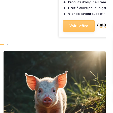
＋
Produits d'
origine France
＋
Prêt à cuire
pour un gain d
＋
Viande savoureuse
et tend
Voir l'offre