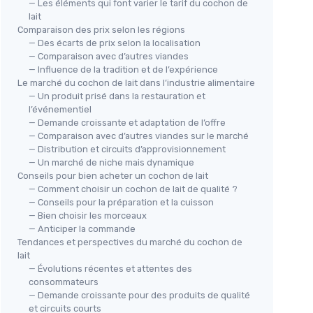
— Les éléments qui font varier le tarif du cochon de
lait
Comparaison des prix selon les régions
— Des écarts de prix selon la localisation
— Comparaison avec d’autres viandes
SAL
— Influence de la tradition et de l’expérience
Por
Le marché du cochon de lait dans l’industrie alimentaire
Guirlandes Lumineuses Cochon
＋
— Un produit prisé dans la restauration et
de Lait
d
l’événementiel
— Demande croissante et adaptation de l’offre
＋
＋
Décoratif
pour diverses occasions
— Comparaison avec d’autres viandes sur le marché
＋
＋
Facile à utiliser
avec alimentation par
— Distribution et circuits d’approvisionnement
＋
batterie
— Un marché de niche mais dynamique
＋
Flexible
pour une installation simple
Conseils pour bien acheter un cochon de lait
＋
＋
Ambiance chaleureuse
avec lumière
— Comment choisir un cochon de lait de qualité ?
★★
★★
douce
— Conseils pour la préparation et la cuisson
— Bien choisir les morceaux
★★★★★
★★★★★
4,2/5
—
13 avis
— Anticiper la commande
Tendances et perspectives du marché du cochon de
Voir l'offre
lait
— Évolutions récentes et attentes des
consommateurs
— Demande croissante pour des produits de qualité
ire
et circuits courts