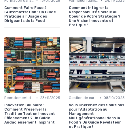
•
•
Formation dans la food
13/01/2026
Formation dans la food
24/11/2025
Comment Faire Face à
Comment Intégrer la
l'Automatisation : Un Guide
Responsabilité Sociale au
Pratique à l'Usage des
Coeur de Votre Stratégie ?
Dirigeants de la Food
Une Vision Innovante et
Pratique !
•
•
Recrutement dans la food
23/11/2025
Gestion de carrière dans la food
08/10/2025
Innovation Culinaire :
Vous Cherchez des Solutions
Comment Préserver la
pour l'Adaptation au
Tradition Tout en Innovant
Management
Efficacement ? Un Guide
Multigénérationnel dans la
Audacieusement Inspirant
Food ? Un Guide Révélateur
et Pratique !