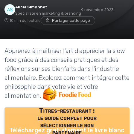
Alicia Simonnet
9 novembre 2023
Spécialiste en marketing & branding
10 min de lecture
Partager cette page
Apprenez à maîtriser l'art d'apprécier la slow
food grâce à des conseils pratiques et des
réflexions sur ses bienfaits dans l'industrie
alimentaire. Explorez comment intégrer cette
philosophie dans votre vie et votre
alimentation.
Titres-restaurant :
le guide complet pour
sélectionner le bon
Téléchargez gratuitement le livre blanc
partenaire