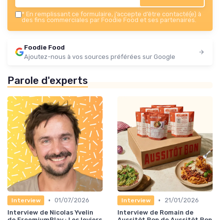
*
En remplissant ce formulaire, j’accepte d’être contacté(e) à
des fins commerciales par Foodie Food et ses partenaires.
Foodie Food
Ajoutez-nous à vos sources préférées sur Google
Parole d'experts
•
•
01/07/2026
21/01/2026
Interview
Interview
Interview de Nicolas Yvelin
Interview de Romain de
de FreemiumPlay : Les leviers
Aussitôt Bon de Aussitôt Bon