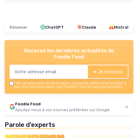
Résumer
ChatGPT
Claude
Mistral
Recevez les dernières actualités de
Foodie Food
➔ Je m'inscris
*
En remplissant ce formulaire, j’accepte d’être contacté(e) à
des fins commerciales par Foodie Food et ses partenaires.
Foodie Food
Ajoutez-nous à vos sources préférées sur Google
Parole d'experts