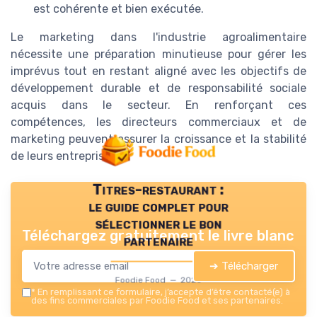
est cohérente et bien exécutée.
Le marketing dans l'industrie agroalimentaire
nécessite une préparation minutieuse pour gérer les
imprévus tout en restant aligné avec les objectifs de
développement durable et de responsabilité sociale
acquis dans le secteur. En renforçant ces
compétences, les directeurs commerciaux et de
marketing peuvent assurer la croissance et la stabilité
de leurs entreprises.
Titres-restaurant :
le guide complet pour
sélectionner le bon
Téléchargez gratuitement le livre blanc
partenaire
➔ Télécharger
Foodie Food — 2026
*
En remplissant ce formulaire, j’accepte d’être contacté(e) à
des fins commerciales par Foodie Food et ses partenaires.