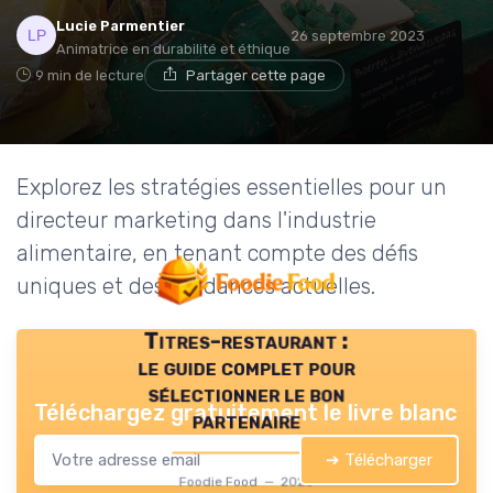
Lucie Parmentier
26 septembre 2023
Animatrice en durabilité et éthique
9 min de lecture
Partager cette page
Explorez les stratégies essentielles pour un
directeur marketing dans l'industrie
alimentaire, en tenant compte des défis
uniques et des tendances actuelles.
Titres-restaurant :
le guide complet pour
sélectionner le bon
Téléchargez gratuitement le livre blanc
partenaire
➔ Télécharger
Foodie Food — 2026