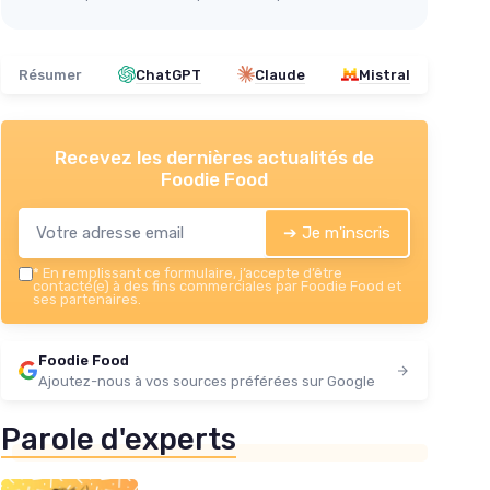
Résumer
ChatGPT
Claude
Mistral
Recevez les dernières actualités de
Foodie Food
➔ Je m'inscris
*
En remplissant ce formulaire, j’accepte d’être
contacté(e) à des fins commerciales par Foodie Food et
ses partenaires.
Foodie Food
Ajoutez-nous à vos sources préférées sur Google
Parole d'experts