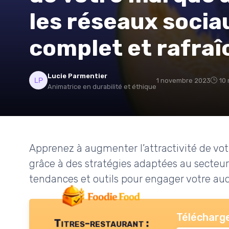
les réseaux socia
complet et rafraî
Lucie Parmentier
1 novembre 2023
10 
Animatrice en durabilité et éthique
Apprenez à augmenter l’attractivité de vot
grâce à des stratégies adaptées au secteur
tendances et outils pour engager votre au
Télécharge
Titres-restaurant :