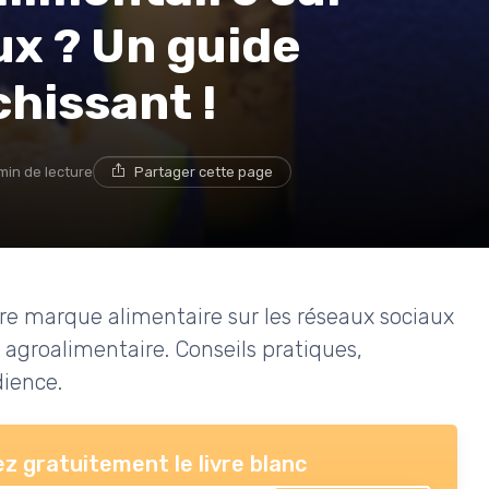
ux ? Un guide
chissant !
min de lecture
Partager cette page
re marque alimentaire sur les réseaux sociaux
 agroalimentaire. Conseils pratiques,
dience.
z gratuitement le livre blanc