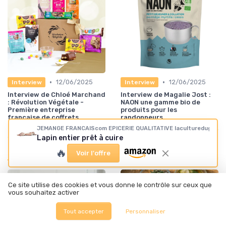
•
•
12/06/2025
12/06/2025
Interview
Interview
Interview de Chloé Marchand
Interview de Magalie Jost :
: Révolution Végétale -
NAON une gamme bio de
Première entreprise
produits pour les
française de coffrets
randonneurs
cadeaux gourmands & vegan
JEMANGE FRANCAIScom EPICERIE QUALITATIVE laculturedugoût
Lapin entier prêt à cuire
🔥
Les plus lus
Voir l'offre
Ce site utilise des cookies et vous donne le contrôle sur ceux que
vous souhaitez activer
Tout accepter
Personnaliser