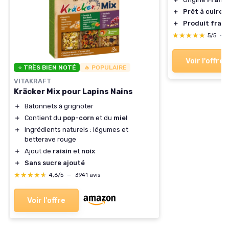
＋
Prêt à cuire
＋
Produit frais
★★★★★
★★★★★
5/5
—
Voir l'offre
⭐ TRÈS BIEN NOTÉ
🔥 POPULAIRE
VITAKRAFT
Kräcker Mix pour Lapins Nains
＋
Bâtonnets à grignoter
＋
Contient du
pop-corn
et du
miel
＋
Ingrédients naturels : légumes et
betterave rouge
＋
Ajout de
raisin
et
noix
＋
Sans sucre ajouté
★★★★★
★★★★★
4,6/5
—
3941 avis
Voir l'offre