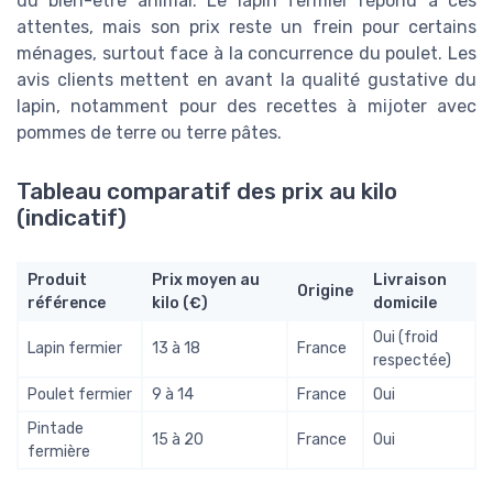
du bien-être animal. Le lapin fermier répond à ces
attentes, mais son prix reste un frein pour certains
ménages, surtout face à la concurrence du poulet. Les
avis clients mettent en avant la qualité gustative du
lapin, notamment pour des recettes à mijoter avec
pommes de terre ou terre pâtes.
Tableau comparatif des prix au kilo
(indicatif)
Produit
Prix moyen au
Livraison
Origine
référence
kilo (€)
domicile
Oui (froid
Lapin fermier
13 à 18
France
respectée)
Poulet fermier
9 à 14
France
Oui
Pintade
15 à 20
France
Oui
fermière