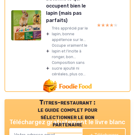
occupent bien le
lapin (mais pas
parfaits)
★★★★★
★★★★★
Très apprécié par le
+
lapin, bonne
appétence sur le...
Occupe vraiment le
+
lapin et l’incite à
ronger, bon...
Composition sans
+
sucre ajouté ni
céréales, plus co...
Titres-restaurant :
le guide complet pour
sélectionner le bon
Téléchargez gratuitement le livre blanc
partenaire