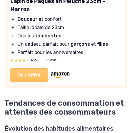
Lapin de Pâques en Peluche 23cm -
Marron
＋
Douceur
et confort
＋
Taille idéale de 23cm
＋
Oreilles
tombantes
＋
Un cadeau parfait pour
garçons
et
filles
＋
Parfait pour les anniversaires
★★★★★
★★★★★
4,2/5
—
15 avis
Voir l'offre
Tendances de consommation et
attentes des consommateurs
Évolution des habitudes alimentaires