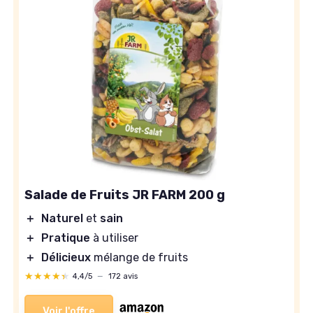
Salade de Fruits JR FARM 200 g
＋
Naturel
et
sain
＋
Pratique
à utiliser
＋
Délicieux
mélange de fruits
★★★★★
★★★★★
4,4/5
—
172 avis
Voir l'offre