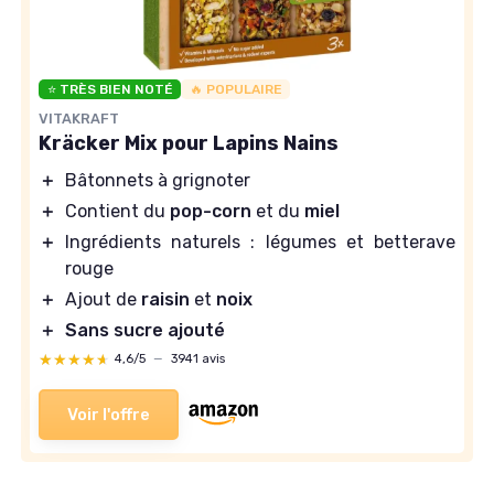
⭐ TRÈS BIEN NOTÉ
🔥 POPULAIRE
VITAKRAFT
Kräcker Mix pour Lapins Nains
＋
Bâtonnets à grignoter
＋
Contient du
pop-corn
et du
miel
＋
Ingrédients naturels : légumes et betterave
rouge
＋
Ajout de
raisin
et
noix
＋
Sans sucre ajouté
★★★★★
★★★★★
4,6/5
—
3941 avis
Voir l'offre