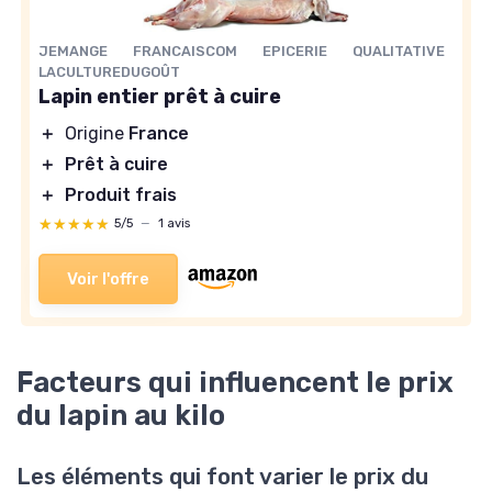
JEMANGE FRANCAISCOM EPICERIE QUALITATIVE
LACULTUREDUGOÛT
Lapin entier prêt à cuire
＋
Origine
France
＋
Prêt à cuire
＋
Produit frais
★★★★★
★★★★★
5/5
—
1 avis
Voir l'offre
Facteurs qui influencent le prix
du lapin au kilo
Les éléments qui font varier le prix du