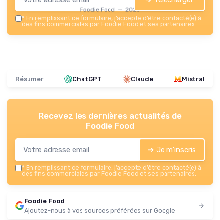
➔ Télécharger
Foodie Food — 2026
*
En remplissant ce formulaire, j’accepte d’être contacté(e) à
des fins commerciales par Foodie Food et ses partenaires.
Résumer
ChatGPT
Claude
Mistral
Recevez les dernières actualités de
Foodie Food
➔ Je m'inscris
*
En remplissant ce formulaire, j’accepte d’être contacté(e) à
des fins commerciales par Foodie Food et ses partenaires.
Foodie Food
Ajoutez-nous à vos sources préférées sur Google