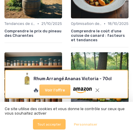
•
•
Tendances de consommation
21/10/2025
Optimisation des coûts
18/10/2025
Comprendre le prix du pineau
Comprendre le coût d'une
des Charentes
cuisse de canard : facteurs
et tendances
Rhum Arrangé Ananas Victoria - 70cl
🔥
Voir l'offre
Ce site utilise des cookies et vous donne le contrôle sur ceux que
vous souhaitez activer
•
•
Durabilité des approvisionnement
18/10/2025
Durabilité des approvisionnement
17/10/2025
Optimisez votre cuisine avec
Les coffrets écoresponsables
Tout accepter
Personnaliser
des accessoires pour le vrac
: une tendance durable dans
l'industrie alimentaire