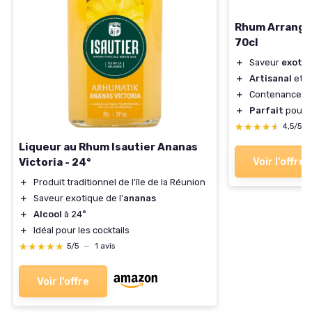
Rhum Arrangé 
70cl
＋
Saveur
exoti
＋
Artisanal
et u
＋
Contenance de
＋
Parfait
pour l
★★★★★
★★★★★
4,5/5
Liqueur au Rhum Isautier Ananas
Voir l'offre
Victoria - 24°
＋
Produit traditionnel de l'île de la Réunion
＋
Saveur exotique de l'
ananas
＋
Alcool
à 24°
＋
Idéal pour les cocktails
★★★★★
★★★★★
5/5
—
1 avis
Voir l'offre