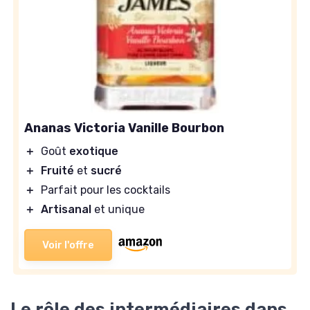
Ananas Victoria Vanille Bourbon
＋
Goût
exotique
＋
Fruité
et
sucré
＋
Parfait pour les cocktails
＋
Artisanal
et unique
Voir l'offre
Le rôle des intermédiaires dans