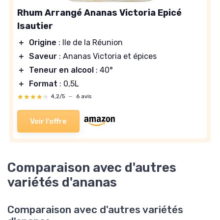
Rhum Arrangé Ananas Victoria Epicé
Isautier
＋
Origine
: Ile de la Réunion
＋
Saveur
: Ananas Victoria et épices
＋
Teneur en alcool
: 40°
＋
Format
: 0,5L
★★★★★
★★★★★
4,2/5
—
6 avis
Voir l'offre
Comparaison avec d'autres
variétés d'ananas
Comparaison avec d'autres variétés