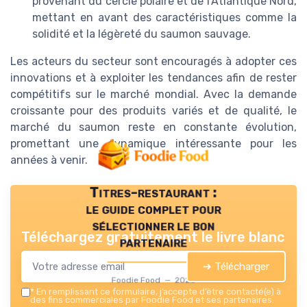
provenant du cercle polaire et de l'Atlantique Nord,
mettant en avant des caractéristiques comme la
solidité et la légèreté du saumon sauvage.
Les acteurs du secteur sont encouragés à adopter ces
innovations et à exploiter les tendances afin de rester
compétitifs sur le marché mondial. Avec la demande
croissante pour des produits variés et de qualité, le
marché du saumon reste en constante évolution,
promettant une dynamique intéressante pour les
années à venir.
Titres-restaurant :
le guide complet pour
sélectionner le bon
Téléchargez gratuitement le livre blanc
partenaire
➔ Télécharger
Foodie Food — 2026
*
En remplissant ce formulaire, j’accepte d’être contacté(e) à
des fins commerciales par Foodie Food et ses partenaires.