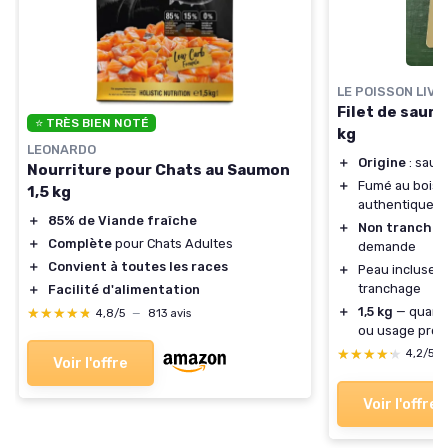
LE POISSON LIV
Filet de saum
⭐ TRÈS BIEN NOTÉ
kg
LEONARDO
＋
Origine
: saum
Nourriture pour Chats au Saumon
＋
Fumé au bois 
1,5 kg
authentique
＋
85% de Viande fraîche
＋
Non tranché
—
＋
Complète
pour Chats Adultes
demande
＋
Convient à toutes les races
＋
Peau incluse, p
tranchage
＋
Facilité d'alimentation
＋
1,5 kg
— quanti
★★★★★
★★★★★
4,8/5
—
813 avis
ou usage prof
★★★★★
★★★★★
4,2/5
Voir l'offre
Voir l'offre