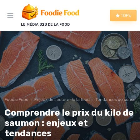
Panneau de gestion des cookies
TOPs
LE MÉDIA B2B DE LA FOOD
Foodie Food
Enjeux du secteur de la food
Tendances de consom
Comprendre le prix du kilo de
saumon : enjeux et
tendances