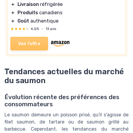
＋
Livraison
réfrigérée
＋
Produits
canadiens
＋
Goût
authentique
★★★★★
★★★★★
4,3/5
—
13 avis
Voir l'offre
Tendances actuelles du marché
du saumon
Évolution récente des préférences des
consommateurs
Le saumon demeure un poisson prisé, qu'il s'agisse de
filet saumon, de tartare ou de saumon grillé au
barbecue. Cependant, les tendances du marché