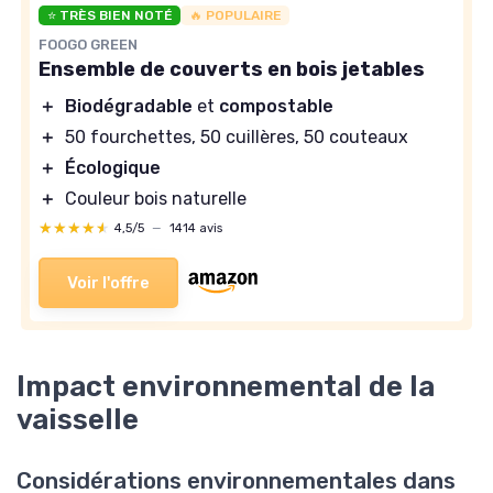
⭐ TRÈS BIEN NOTÉ
🔥 POPULAIRE
FOOGO GREEN
Ensemble de couverts en bois jetables
＋
Biodégradable
et
compostable
＋
50 fourchettes, 50 cuillères, 50 couteaux
＋
Écologique
＋
Couleur bois naturelle
★★★★★
★★★★★
4,5/5
—
1414 avis
Voir l'offre
Impact environnemental de la
vaisselle
Considérations environnementales dans