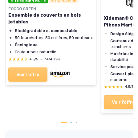
⭐ TRÈS BIEN NOTÉ
🔥 POPULAIRE
FOOGO GREEN
Ensemble de couverts en bois
Xideman® Cou
jetables
Pièces Martel
＋
Biodégradable
et
compostable
＋
Design éléga
＋
50 fourchettes, 50 cuillères, 50 couteaux
＋
Couteaux dent
＋
Écologique
tranchants
＋
Couleur bois naturelle
＋
Matériau inox
★★★★★
★★★★★
durabilité
4,5/5
—
1414 avis
＋
Service pour 
＋
Couvert plaqu
Voir l'offre
moderne
★★★★★
★★★★★
4,5/5
Voir l'offre