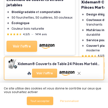
Xideman® Cou
jetables
Pièces Martel
＋
Biodégradable
et
compostable
＋
Design éléga
＋
50 fourchettes, 50 cuillères, 50 couteaux
＋
Couteaux dent
＋
Écologique
tranchants
＋
Couleur bois naturelle
＋
Matériau inox
★★★★★
★★★★★
durabilité
4,5/5
—
1414 avis
＋
Service pour 
＋
Couvert plaqu
Voir l'offre
moderne
★★★★★
★★★★★
4,5/5
Xideman® Couverts de Table 24 Pièces Martelés Noirs
Voir l'offre
🔥
Voir l'offre
Ce site utilise des cookies et vous donne le contrôle sur ceux que
vous souhaitez activer
Tout accepter
Personnaliser
Les articles par date