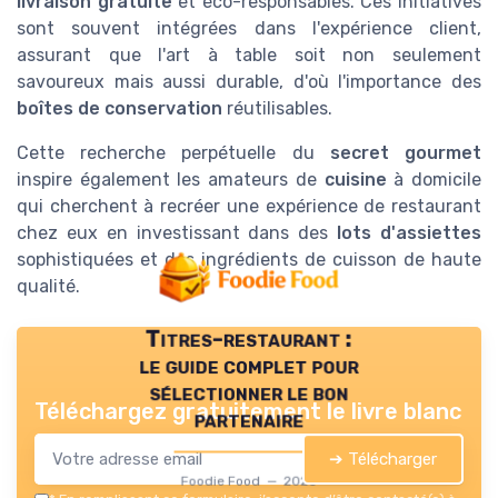
livraison gratuite
et éco-responsables. Ces initiatives
sont souvent intégrées dans l'expérience client,
assurant que l'art à table soit non seulement
savoureux mais aussi durable, d'où l'importance des
boîtes de conservation
réutilisables.
Cette recherche perpétuelle du
secret gourmet
inspire également les amateurs de
cuisine
à domicile
qui cherchent à recréer une expérience de restaurant
chez eux en investissant dans des
lots d'assiettes
sophistiquées et des ingrédients de cuisson de haute
qualité.
Titres-restaurant :
le guide complet pour
sélectionner le bon
Téléchargez gratuitement le livre blanc
partenaire
➔ Télécharger
Foodie Food — 2026