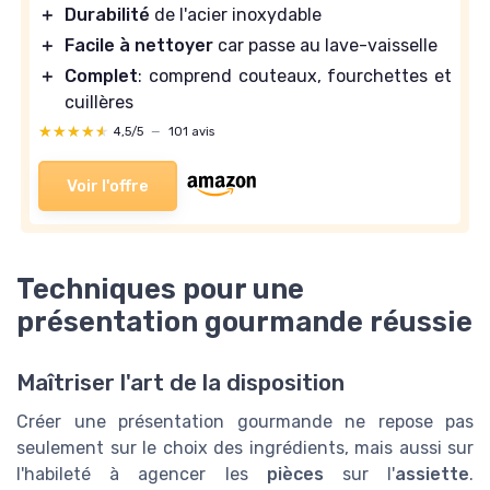
＋
Durabilité
de l'acier inoxydable
＋
Facile à nettoyer
car passe au lave-vaisselle
＋
Complet
: comprend couteaux, fourchettes et
cuillères
★★★★★
★★★★★
4,5/5
—
101 avis
Voir l'offre
Techniques pour une
présentation gourmande réussie
Maîtriser l'art de la disposition
Créer une présentation gourmande ne repose pas
seulement sur le choix des ingrédients, mais aussi sur
l'habileté à agencer les
pièces
sur l'
assiette
.