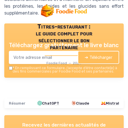
les protéines, les lipides et les glucides sans effort
supplémentaire.
Titres-restaurant :
le guide complet pour
sélectionner le bon
Téléchargez gratuitement le livre blanc
partenaire
➔ Télécharger
Foodie Food — 2026
*
En remplissant ce formulaire, j’accepte d’être contacté(e) à
des fins commerciales par Foodie Food et ses partenaires.
Résumer
ChatGPT
Claude
Mistral
Recevez les dernières actualités de