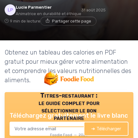
Lucie Parmentier
31 août 2025
Animatrice en durabilité et éthique
9 min de lecture
Partager cette page
Obtenez un tableau des calories en PDF
gratuit pour mieux gérer votre alimentation
et comprendre les valeurs nutritionnelles des
aliments.
Titres-restaurant :
le guide complet pour
sélectionner le bon
Téléchargez gratuitement le livre blanc
partenaire
➔ Télécharger
Foodie Food — 2026