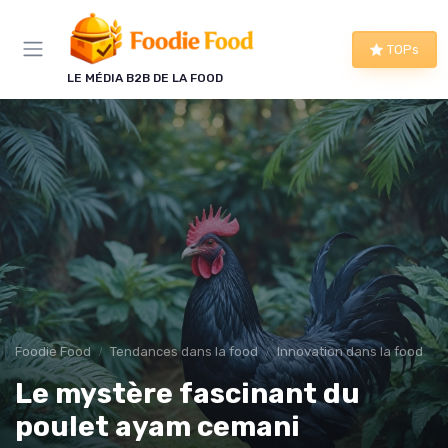
Panneau de gestion des cookies
TOPs
LE MÉDIA B2B DE LA FOOD
Foodie Food
Tendances dans la food
Innovation dans la food
Le mystère fascinant du
poulet ayam cemani