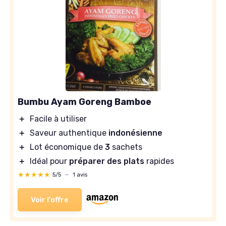
Bumbu Ayam Goreng Bamboe
＋
Facile à utiliser
＋
Saveur authentique
indonésienne
＋
Lot économique de
3
sachets
＋
Idéal pour
préparer des plats
rapides
★★★★★
★★★★★
5/5
—
1 avis
Voir l'offre