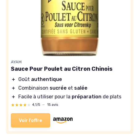
AYAM
Sauce Pour Poulet au Citron Chinois
＋
Goût
authentique
＋
Combinaison
sucrée
et
salée
＋
Facile à utiliser pour la
préparation
de plats
★★★★★
★★★★★
4,1/5
—
15 avis
Voir l'offre