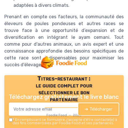
adaptées à divers climats.
Prenant en compte ces facteurs, la communauté des
éleveurs de poules pondeuses et autres races se
trouve face à une opportunité d’expansion et de
diversification en intégrant le ayam cemani. Tout
comme pour d'autres animaux, un avis expert et une
connaissance approfondie des besoins spécifiques de
cette race sont indispensables pour maximiser les
succès d'élevage.
Titres-restaurant :
le guide complet pour
sélectionner le bon
Téléchargez gratuitement le livre blanc
partenaire
➔ Télécharger
Foodie Food — 2026
*
En remplissant ce formulaire, j’accepte d’être contacté(e) à
des fins commerciales par Foodie Food et ses partenaires.