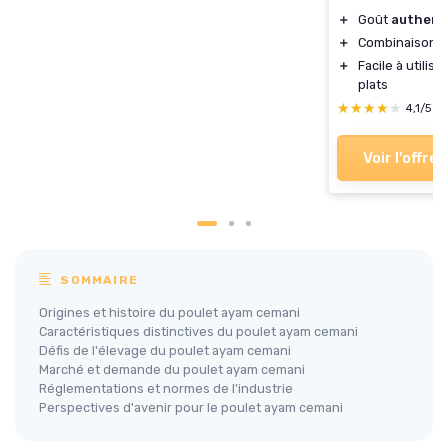
＋
Goût
authent
＋
Combinaison
s
＋
Facile à utilise
plats
★★★★★
★★★★★
4,1/5
—
Voir l'offre
SOMMAIRE
Origines et histoire du poulet ayam cemani
Caractéristiques distinctives du poulet ayam cemani
Défis de l'élevage du poulet ayam cemani
Marché et demande du poulet ayam cemani
Réglementations et normes de l'industrie
Perspectives d'avenir pour le poulet ayam cemani