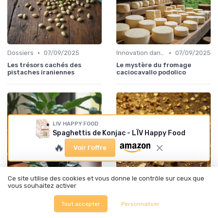
•
•
Dossiers
07/09/2025
Innovation dans la food
07/09/2025
Les trésors cachés des
Le mystère du fromage
pistaches iraniennes
caciocavallo podolico
LIV HAPPY FOOD
Spaghettis de Konjac - LÏV Happy Food
🔥
Voir l'offre
Ce site utilise des cookies et vous donne le contrôle sur ceux que
vous souhaitez activer
•
•
Innovation dans la food
07/09/2025
Innovation dans la food
07/09/2025
Tout accepter
Personnaliser
Le mystère du café black
Les secrets des paillettes
ivory : une expérience
d'or comestibles