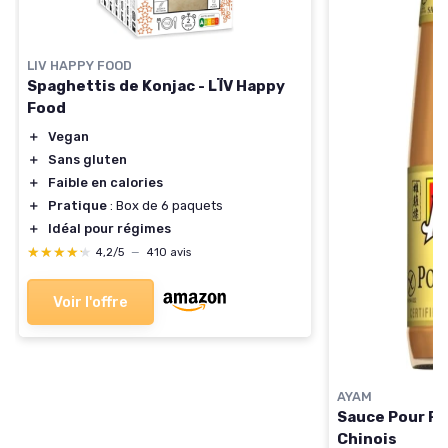
LIV HAPPY FOOD
Spaghettis de Konjac - LÏV Happy
Food
＋
Vegan
＋
Sans gluten
＋
Faible en calories
＋
Pratique
: Box de 6 paquets
＋
Idéal pour régimes
★★★★★
★★★★★
4,2/5
—
410 avis
Voir l'offre
AYAM
Sauce Pour Po
Chinois