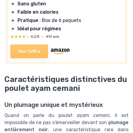
＋
Sans gluten
＋
Faible en calories
＋
Pratique
: Box de 6 paquets
＋
Idéal pour régimes
★★★★★
★★★★★
4,2/5
—
410 avis
Voir l'offre
Caractéristiques distinctives du
poulet ayam cemani
Un plumage unique et mystérieux
Quand on parle du poulet
ayam cemani
, il est
impossible de ne pas s'émerveiller devant son
plumage
entièrement noir
, une caractéristique rare dans