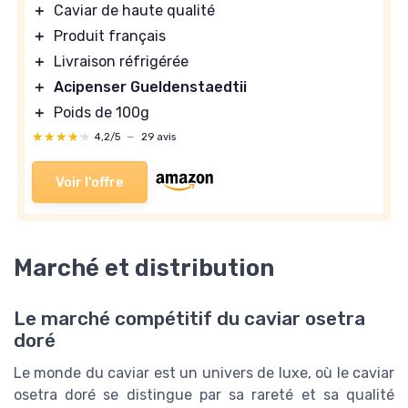
＋
Caviar de haute qualité
＋
Produit français
＋
Livraison réfrigérée
＋
Acipenser Gueldenstaedtii
＋
Poids de 100g
★★★★★
★★★★★
4,2/5
—
29 avis
Voir l'offre
Marché et distribution
Le marché compétitif du caviar osetra
doré
Le monde du caviar est un univers de luxe, où le caviar
osetra doré se distingue par sa rareté et sa qualité