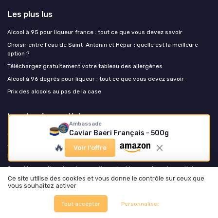
Les plus lus
Alcool à 95 pour liqueur france : tout ce que vous devez savoir
Choisir entre l'eau de Saint-Antonin et Hépar : quelle est la meilleure
option ?
Téléchargez gratuitement votre tableau des allergènes
Alcool à 96 degrés pour liqueur : tout ce que vous devez savoir
Prix des alcools au pas de la case
Les derniers articles
Ambassade
Caviar Baeri Français - 500g
Quand Barnabé aime le café : lifestyle, food et art de vivre responsable
🔥
Tarifs douaniers américains : les exportateurs food français ont un plan
Voir l'offre
B, mais il exige de repenser le mix géographique
Quand les gouttes de poivrons réinventent les recettes du quotidien
Ce site utilise des cookies et vous donne le contrôle sur ceux que
Test Foie Gras d’Oie Entier Relais Gourmet : le coffret qui fait sérieux
vous souhaitez activer
pour les fêtes
Test Théière japonaise en fonte Iwachu : petite, lourde, efficace pour un
Tout accepter
Personnaliser
ou deux bols