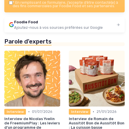
*
En remplissant ce formulaire, j’accepte d’être contacté(e) à
des fins commerciales par Foodie Food et ses partenaires.
Foodie Food
Ajoutez-nous à vos sources préférées sur Google
Parole d'experts
•
•
01/07/2026
21/01/2026
Interview
Interview
Interview de Nicolas Yvelin
Interview de Romain de
de FreemiumPlay : Les leviers
Aussitôt Bon de Aussitôt Bon
d’un programme de
: La cuisson basse