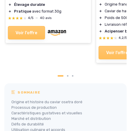
＋
Origine frança
＋
Élevage durable
＋
Caviar de haut
＋
Pratique
avec format 30g
＋
Poids de 500g
★★★★★
★★★★★
4/5
—
40 avis
＋
Livraison réfr
＋
Acipenser bae
Voir l'offre
★★★★★
★★★★★
4,2/5
Voir l'offre
SOMMAIRE
Origine et histoire du caviar osetra doré
Processus de production
Caractéristiques gustatives et visuelles
Marché et distribution
Défis de durabilité
Utilisation culinaire et accords