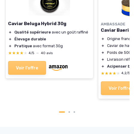
Caviar Beluga Hybrid 30g
AMBASSADE
Caviar Baeri F
＋
Qualité supérieure
avec un goût raffiné
＋
Origine frança
＋
Élevage durable
＋
Caviar de haut
＋
Pratique
avec format 30g
＋
Poids de 500g
★★★★★
★★★★★
4/5
—
40 avis
＋
Livraison réfr
＋
Acipenser bae
Voir l'offre
★★★★★
★★★★★
4,2/5
Voir l'offre