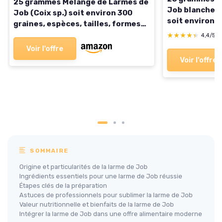
25 grammes Mélange de Larmes de
Job blanche (
Job (Coix sp.) soit environ 300
soit environ 
graines, espèces, tailles, formes
récoltées à M
et couleurs variées
★★★★★
★★★★★
4,4/5
Voir l'offre
Voir l'offre
SOMMAIRE
Origine et particularités de la larme de Job
Ingrédients essentiels pour une larme de Job réussie
Étapes clés de la préparation
Astuces de professionnels pour sublimer la larme de Job
Valeur nutritionnelle et bienfaits de la larme de Job
Intégrer la larme de Job dans une offre alimentaire moderne