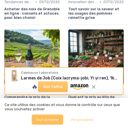
•
•
Tendances de consommation
09/12/2025
Innovation des recettes
07/12/2025
Acheter des noix de Grenoble
Tout savoir sur la saveur et
en ligne : conseils et astuces
les usages des pommes
pour bien choisir
reinette grise
Calebasse Laboratoire
Larmes de Job (Coix lacryma-jobi, Yi yi ren), 1kg, qualité supérieure et conforme aux normes de la pharmacopée, séchées et entières, sans gluten remplie de vertus
🔥
Voir l'offre
•
•
Tendances de consommation
06/12/2025
Qualité des produits
05/12/2025
Comprendre le prix de la
Quel est le prix au kilo de
blanquette de Limoux :
l’andouille de Guéméné ?
Ce site utilise des cookies et vous donne le contrôle sur ceux que
facteurs et tendances du
vous souhaitez activer
marché
Tout accepter
Personnaliser