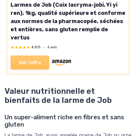
Larmes de Job (Coix lacryma-jobi, Yi yi
ren), 1kg, qualité supérieure et conforme
aux normes de la pharmacopée, séchées
et entières, sans gluten remplie de
vertus
★★★★★
★★★★★
4,8/5
—
6 avis
Voir l'offre
Valeur nutritionnelle et
bienfaits de la larme de Job
Un super-aliment riche en fibres et sans
gluten
La larme de Job, aussi appelée graine de Job ou orge