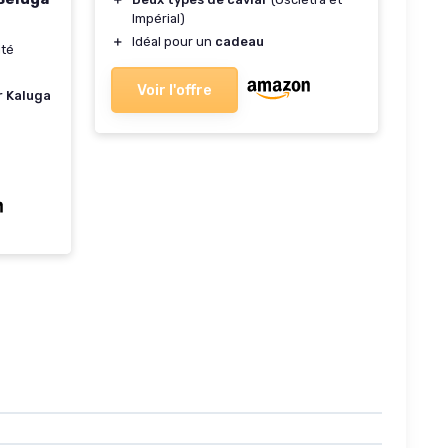
Impérial)
＋
Idéal pour un
cadeau
ité
Voir l'offre
r Kaluga