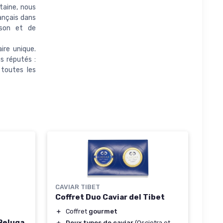
taine, nous
rançais dans
sson et de
ire unique.
s réputés :
 toutes les
CAVIAR TIBET
Coffret Duo Caviar del Tibet
＋
Coffret
gourmet
 Beluga
＋
Deux types de caviar
(Oscietra et