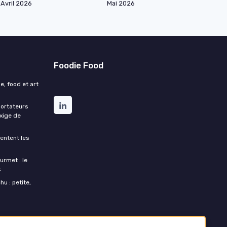
Avril 2026
Mai 2026
Foodie Food
e, food et art
portateurs
exige de
entent les
urmet : le
s
u : petite,