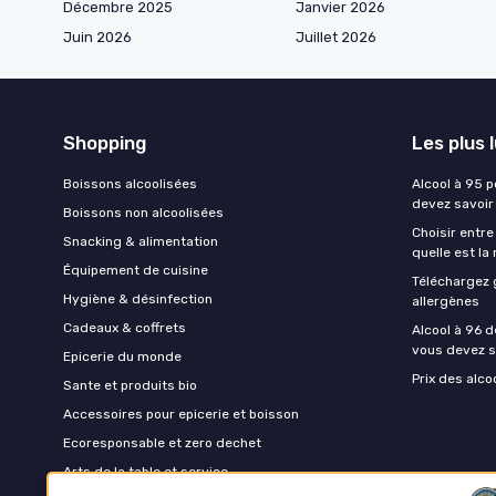
Décembre 2025
Janvier 2026
Juin 2026
Juillet 2026
Shopping
Les plus 
Boissons alcoolisées
Alcool à 95 p
devez savoir
Boissons non alcoolisées
Choisir entre
Snacking & alimentation
quelle est la
Équipement de cuisine
Téléchargez 
Hygiène & désinfection
allergènes
Cadeaux & coffrets
Alcool à 96 d
vous devez s
Epicerie du monde
Prix des alco
Sante et produits bio
Accessoires pour epicerie et boisson
Ecoresponsable et zero dechet
Arts de la table et service