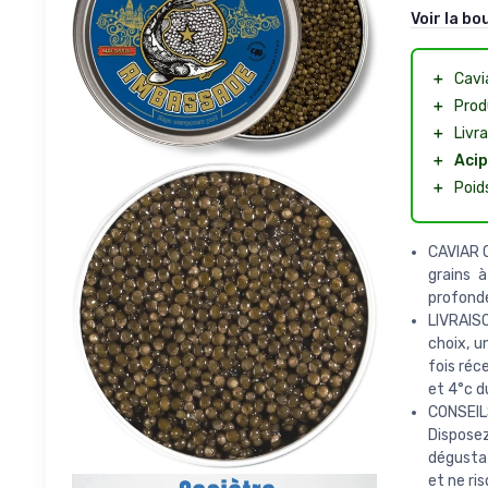
Voir la bo
＋
Cavi
＋
Prod
＋
Livra
＋
Acip
＋
Poid
CAVIAR O
grains 
profond
LIVRAISO
choix, u
fois réc
et 4°c d
CONSEILS
Dispose
dégustat
et ne ri