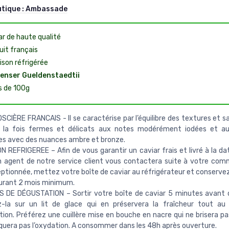
utique :
Ambassade
ar de haute qualité
uit français
ison réfrigérée
enser Gueldenstaedtii
s de 100g
SCIÈRE FRANCAIS - Il se caractérise par l’équilibre des textures et s
à la fois fermes et délicats aux notes modérément iodées et au
es avec des nuances ambre et bronze.
N REFRIGEREE – Afin de vous garantir un caviar frais et livré à la da
n agent de notre service client vous contactera suite à votre co
eptionnée, mettez votre boîte de caviar au réfrigérateur et conservez
urant 2 mois minimum.
 DE DÉGUSTATION – Sortir votre boîte de caviar 5 minutes avant de
z-la sur un lit de glace qui en préservera la fraîcheur tout au
ion. Préférez une cuillère mise en bouche en nacre qui ne brisera pas
squera pas l’oxydation. A consommer dans les 48h après ouverture.