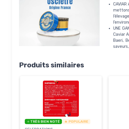
CAVIAR 
mettons 
l’éleva
l’enviro
UNE GAM
Caviar A
Baeri, B
saveurs,
Produits similaires
⭐ TRÈS BIEN NOTÉ
🔥 POPULAIRE