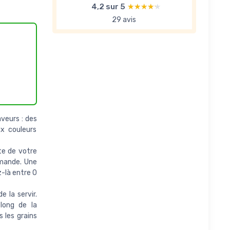
4,2 sur 5
★★★★★
★★★★★
29 avis
aveurs : des
x couleurs
te de votre
mmande. Une
-là entre 0
 la servir.
 long de la
 les grains