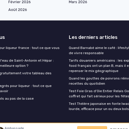
Février 2026
Mars 2026
Août 2026
lus
Les derniers articles
our liqueur france : tout ce que vous
Quand Barnabé aime le café : lifestyl
de vivre responsable
 l'eau de Saint-Antonin et Hépar :
Tarifs douaniers américains : les ex
 meilleure option ?
food français ont un plan B, mais il 
repenser le mix géographique
gratuitement votre tableau des
Quand les gouttes de poivrons réinv
recettes du quotidien
egrés pour liqueur : tout ce que
avoir
Test Foie Gras d’Oie Entier Relais Go
coffret qui fait sérieux pour les fête
ols au pas de la case
Test Théière japonaise en fonte Iwach
lourde, efficace pour un ou deux bols
Ambassade