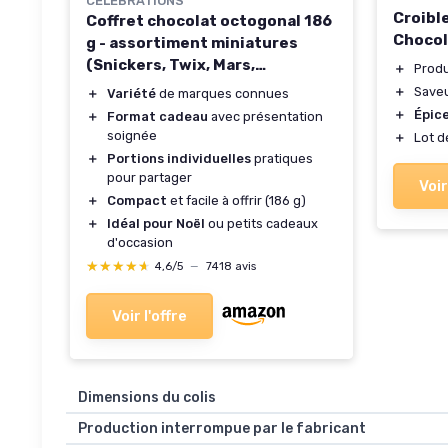
CELEBRATIONS
Croibl
Coffret chocolat octogonal 186
Chocol
g - assortiment miniatures
(Snickers, Twix, Mars,
＋
Prod
Maltesers, Bounty)
＋
Save
＋
Variété
de marques connues
＋
Épice
＋
Format cadeau
avec présentation
soignée
＋
Lot 
＋
Portions individuelles
pratiques
pour partager
Voir
＋
Compact
et facile à offrir (186 g)
＋
Idéal pour Noël
ou petits cadeaux
d'occasion
★★★★★
★★★★★
4,6/5
—
7418 avis
Voir l'offre
Dimensions du colis
Production interrompue par le fabricant