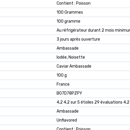
‎Contient : Poisson
‎100 Grammes
‎100 gramme
‎Au réfrigérateur durant 2 mois minimu
‎3 jours après ouverture
‎Ambassade
‎Iodée, Noisette
‎Caviar Ambassade
‎100 g
‎France
B07D78PZPY
4,2 4,2 sur 5 étoiles 29 évaluations 4,2 
Ambassade
Unflavored
Contient : Poisson