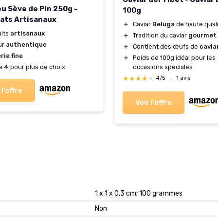
eu Sève de Pin 250g -
100g
ats Artisanaux
＋
Caviar
Beluga
de haute qual
uits
artisanaux
＋
Tradition du caviar
gourmet
ur
authentique
＋
Contient des œufs de
cavia
rie fine
＋
Poids de 100g idéal pour les
occasions spéciales
de
4
pour plus de choix
★★★★★
★★★★★
4/5
—
1 avis
 l'offre
Voir l'offre
‎1 x 1 x 0,3 cm; 100 grammes
‎Non