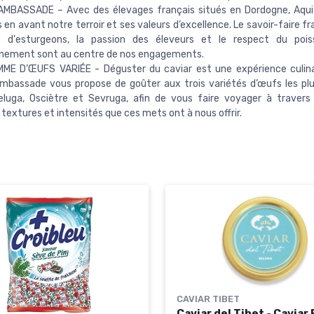
AMBASSADE – Avec des élevages français situés en Dordogne, Aqui
en avant notre terroir et ses valeurs d’excellence. Le savoir-faire f
ge d'esturgeons, la passion des éleveurs et le respect du poi
nnement sont au centre de nos engagements.
ME D’ŒUFS VARIÉE - Déguster du caviar est une expérience culina
mbassade vous propose de goûter aux trois variétés d’œufs les plu
eluga, Osciètre et Sevruga, afin de vous faire voyager à travers
 textures et intensités que ces mets ont à nous offrir.
CAVIAR TIBET
Caviar del Tibet - Caviar