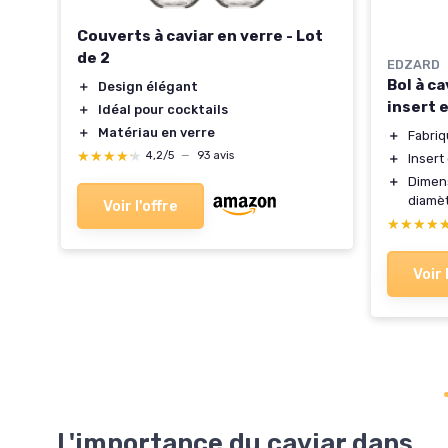
Couverts à caviar en verre - Lot
de 2
EDZARD
Bol à ca
＋
Design élégant
insert 
＋
Idéal pour cocktails
＋
Matériau en verre
＋
Fabri
★★★★★
★★★★★
4,2/5
—
93 avis
＋
Insert
＋
Dimens
diamè
Voir l'offre
★★★★
★★★★
Voir 
L'importance du caviar dans