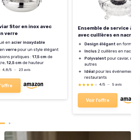
viar Stor en inox avec
Ensemble de service à ca
en verre
avec cuillères en nacre
qué en
acier inoxydable
＋
Design élégant
en forme de
 en
verre
pour un style élégant
＋
Inclus
2 cuillères en nacre
ions pratiques :
17,5 cm
de
＋
Polyvalent
pour caviar, crev
tre,
12,5 cm
de hauteur
autres
★
★
4,8/5
—
23 avis
＋
Idéal
pour les événements e
restaurants
★★★★★
★★★★★
4/5
—
5 avis
l'offre
Voir l'offre