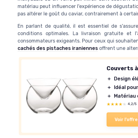
matériau peut influencer l'expérience de dégustation
pas altérer le goût du caviar, contrairement à certa
En parlant de qualité, il est essentiel de s'assu
conditions optimales. La livraison gratuite et l
consommateurs exigeants. Pour ceux qui souhaitent
cachés des pistaches iraniennes
offrent une alter
Couverts à 
＋
Design él
＋
Idéal pour
＋
Matériau 
★★★★★
★★★★★
4,2/5
Voir l'offre