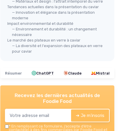
— Matériaux et design : l'attrait intemporel du verre
Tendances actuelles dans la présentation du caviar
Cou
— Innovation et élégance dans la présentation
de 
moderne
Impact environnemental et durabilité
＋
viar
VIDAXL
— Environnement et durabilité : un changement
＋
Table Ronde en Verre Trempé
nécessaire
＋
Le marché des plateaux en verre à caviar
500 mm
 goutte
★★
★★
— La diversité et l'expansion des plateaux en verre
＋
Esthétique élégante
pour caviar
ettes et
＋
Verre trempé
résistant
＋
Facile à nettoyer
t
＋
Compact
pour petits espaces
Résumer
ChatGPT
Claude
Mistral
★★★★★
★★★★★
4,5/5
—
442 avis
Voir l'offre
Recevez les dernières actualités de
Foodie Food
➔ Je m'inscris
*
En remplissant ce formulaire, j’accepte d’être
contacté(e) à des fins commerciales par Foodie Food et