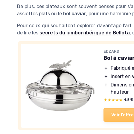
De plus, ces plateaux sont souvent pensés pour s'ac
assiettes plats ou le
bol caviar
, pour une harmonie p
Pour ceux qui souhaitent explorer davantage l'ar
de lire les
secrets du jambon ibérique de Bellota
,
EDZARD
Bol à cavia
＋
Fabriqué 
＋
Insert en
＋
Dimension
hauteur
★★★★★
★★★★★
4,8/5
Voir l'offre