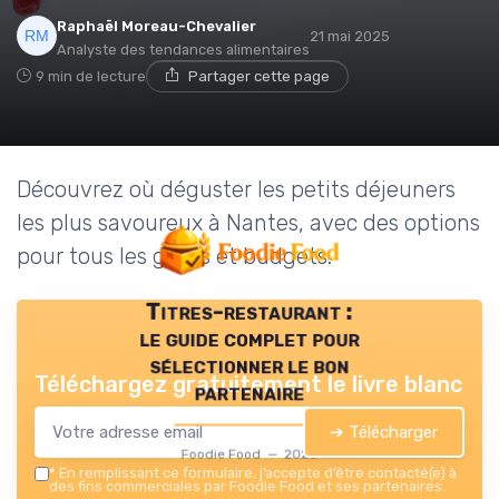
Raphaël Moreau-Chevalier
21 mai 2025
Analyste des tendances alimentaires
9 min de lecture
Partager cette page
Découvrez où déguster les petits déjeuners
les plus savoureux à Nantes, avec des options
pour tous les goûts et budgets.
Titres-restaurant :
le guide complet pour
sélectionner le bon
Téléchargez gratuitement le livre blanc
partenaire
➔ Télécharger
Foodie Food — 2026
*
En remplissant ce formulaire, j’accepte d’être contacté(e) à
des fins commerciales par Foodie Food et ses partenaires.