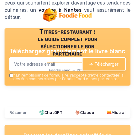
ceux qui souhaitent explorer davantage ces tendances
culinaires, un
voyage à Nantes
vaut assurément le
détour.
Titres-restaurant :
le guide complet pour
sélectionner le bon
Téléchargez gratuitement le livre blanc
partenaire
➔ Télécharger
Foodie Food — 2026
*
En remplissant ce formulaire, j’accepte d’être contacté(e) à
des fins commerciales par Foodie Food et ses partenaires.
Résumer
ChatGPT
Claude
Mistral