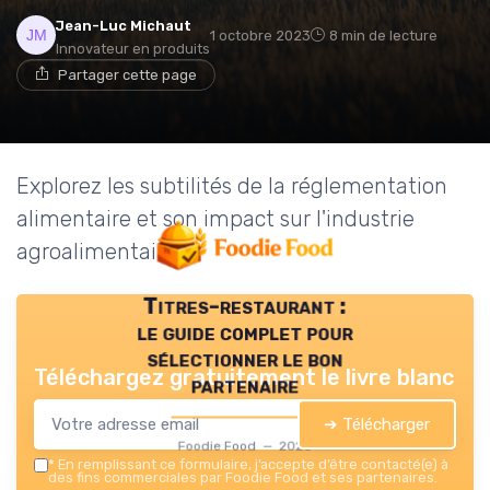
Jean-Luc Michaut
1 octobre 2023
8 min de lecture
Innovateur en produits
Partager cette page
Explorez les subtilités de la réglementation
alimentaire et son impact sur l'industrie
agroalimentaire.
Titres-restaurant :
le guide complet pour
sélectionner le bon
Téléchargez gratuitement le livre blanc
partenaire
➔ Télécharger
Foodie Food — 2026
*
En remplissant ce formulaire, j’accepte d’être contacté(e) à
des fins commerciales par Foodie Food et ses partenaires.