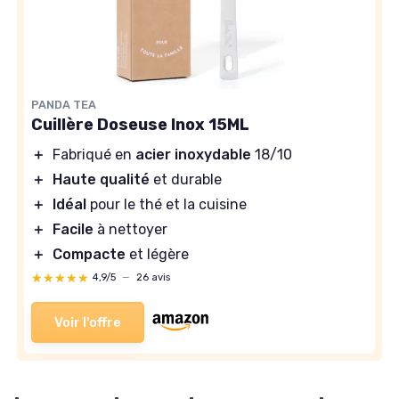
PANDA TEA
Cuillère Doseuse Inox 15ML
＋
Fabriqué en
acier inoxydable
18/10
＋
Haute qualité
et durable
＋
Idéal
pour le thé et la cuisine
＋
Facile
à nettoyer
＋
Compacte
et légère
★★★★★
★★★★★
4,9/5
—
26 avis
Voir l'offre