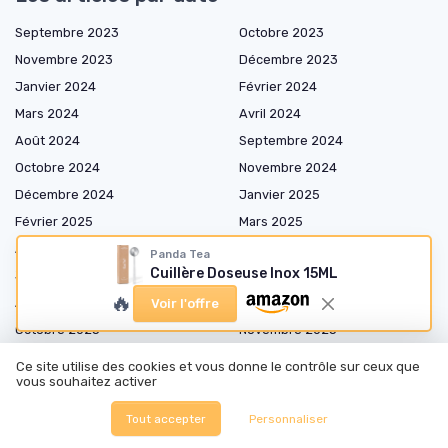
Septembre 2023
Octobre 2023
Novembre 2023
Décembre 2023
Janvier 2024
Février 2024
Mars 2024
Avril 2024
Août 2024
Septembre 2024
Octobre 2024
Novembre 2024
Décembre 2024
Janvier 2025
Février 2025
Mars 2025
Avril 2025
Mai 2025
Panda Tea
Cuillère Doseuse Inox 15ML
Juin 2025
Juillet 2025
🔥
Août 2025
Septembre 2025
Voir l'offre
Octobre 2025
Novembre 2025
Décembre 2025
Janvier 2026
Ce site utilise des cookies et vous donne le contrôle sur ceux que
vous souhaitez activer
Février 2026
Mars 2026
Avril 2026
Mai 2026
Tout accepter
Personnaliser
Juin 2026
Juillet 2026