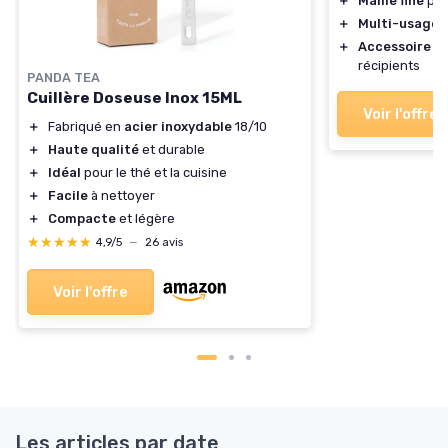
＋
Maille fine
pou
＋
Multi-usage
:
＋
Accessoire p
récipients
PANDA TEA
Cuillère Doseuse Inox 15ML
Voir l'offre
＋
Fabriqué en
acier inoxydable
18/10
＋
Haute qualité
et durable
＋
Idéal
pour le thé et la cuisine
＋
Facile
à nettoyer
＋
Compacte
et légère
★★★★★
★★★★★
4,9/5
—
26 avis
Voir l'offre
Les articles par date