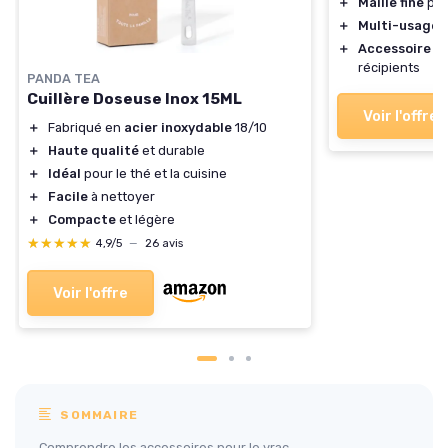
＋
Maille fine
pou
＋
Multi-usage
:
＋
Accessoire p
récipients
PANDA TEA
Cuillère Doseuse Inox 15ML
Voir l'offre
＋
Fabriqué en
acier inoxydable
18/10
＋
Haute qualité
et durable
＋
Idéal
pour le thé et la cuisine
＋
Facile
à nettoyer
＋
Compacte
et légère
★★★★★
★★★★★
4,9/5
—
26 avis
Voir l'offre
SOMMAIRE
Comprendre les accessoires pour le vrac