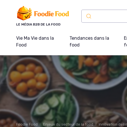
Panneau de gestion des cookies
LE MÉDIA B2B DE LA FOOD
Vie Ma Vie dans la
Tendances dans la
E
Food
food
f
Foodie Food
Enjeux du secteur de la food
Innovation des 