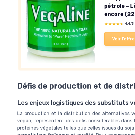
pétrole – L
encore (22
★★★★★
★★★★★
4,4/5
Voir l'offre
Défis de production et de distr
Les enjeux logistiques des substituts 
La production et la distribution des alternatives v
vegan, représentent des défis considérables dans l
protéines végétales telles que celles issues du soj