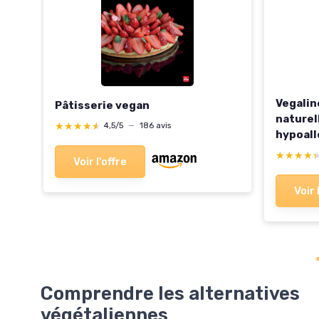
Vegalin
Pâtisserie vegan
naturel
Why
★★★★★
★★★★★
4,5/5
—
186 avis
hypoall
't
pétrole
the
★★★★
★★★★
Voir l'offre
mains, 
plus en
Voir 
Comprendre les alternatives
végétaliennes