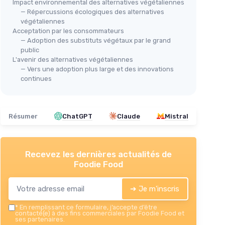
Impact environnemental des alternatives végétaliennes
— Répercussions écologiques des alternatives
végétaliennes
Acceptation par les consommateurs
— Adoption des substituts végétaux par le grand
public
ile
L'avenir des alternatives végétaliennes
— Vers une adoption plus large et des innovations
Pât
continues
The Great Plant-Based Con: Why
★★
★★
eating a plants-only diet won't
improve your health or save the
Résumer
ChatGPT
Claude
Mistral
planet (English Edition)
★★★★★
★★★★★
4,5/5
—
351 avis
Voir l'offre
Recevez les dernières actualités de
Foodie Food
➔ Je m'inscris
*
En remplissant ce formulaire, j’accepte d’être
contacté(e) à des fins commerciales par Foodie Food et
ses partenaires.