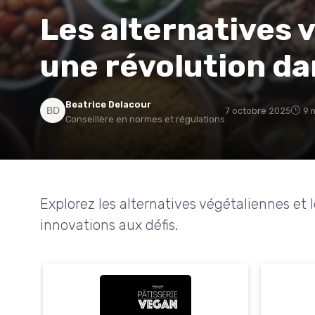
Les alternatives 
une révolution da
Beatrice Delacour
7 octobre 2025
9 
Conseillère en normes et régulations
Explorez les alternatives végétaliennes et l
innovations aux défis.