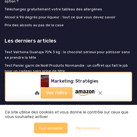
option ?
Téléchargez gratuitement votre tableau des allergènes
Alcool à 96 degrés pour liqueur : tout ce que vous devez savoir
Prix des alcools au pas de la case
Les derniers articles
Test Valrhona Guanaja 70% 3 kg : le chocolat sérieux pour pâtisser sans
se prendre la tête
Test Panier garni de Noël Produits Normandie : un coffret qui fait le job
pour un cadeau sans prise de tête
Test Lot 15 bières Brasserie Gasconha : le coffret bière blonde
Marketing: Stratégies
personnalisable qui fait le taf pour un cadeau
🔥
Comment la nappe en lin enduit transforme la table au quotidien dans la
Voir l'offre
food
Salaire dans la food : coulisses, écarts et leviers de progression
Ce site utilise des cookies et vous donne le contrôle sur ceux que
vous souhaitez activer
Foodie Food
Tout accepter
Personnaliser