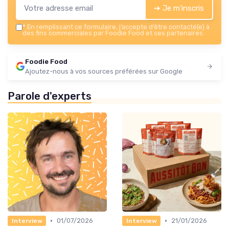
➔ Je m'inscris
*
En remplissant ce formulaire, j’accepte d’être contacté(e) à
des fins commerciales par Foodie Food et ses partenaires.
Foodie Food
Ajoutez-nous à vos sources préférées sur Google
Parole d'experts
•
•
01/07/2026
21/01/2026
Interview
Interview