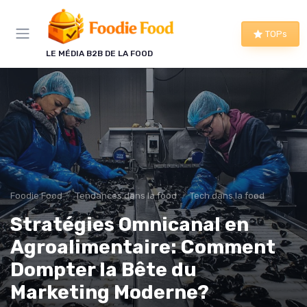
Panneau de gestion des cookies
TOPs
LE MÉDIA B2B DE LA FOOD
Foodie Food
Tendances dans la food
Tech dans la food
Stratégies Omnicanal en
Agroalimentaire: Comment
Dompter la Bête du
Marketing Moderne?