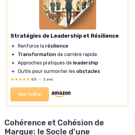
Stratégies de Leadership et Résilience
＋
Renforce la
résilience
＋
Transformation
de carrière rapide
＋
Approches pratiques de
leadership
＋
Outils pour surmonter les
obstacles
★★★★★
★★★★★
5/5
—
2 avis
Voir l'offre
Cohérence et Cohésion de
Marque: le Socle d’une