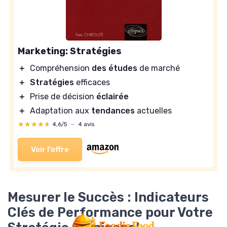
Marketing: Stratégies
＋
Compréhension
des études
de marché
＋
Stratégies
efficaces
＋
Prise de décision
éclairée
＋
Adaptation aux
tendances
actuelles
★★★★★
★★★★★
4,6/5
—
4 avis
Voir l'offre
Mesurer le Succès : Indicateurs
Clés de Performance pour Votre