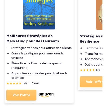
Meilleures Stratégies de
Stratégies de
Marketing pour Restaurants
Résilience
＋
Stratégies variées pour attirer des clients
＋
Renforce la
ré
＋
Conseils pratiques pour améliorer la
＋
Transformati
visibilité
＋
Approches pra
＋
Élévation
de l'image de marque du
＋
Outils pour su
restaurant
★★★★★
★★★★★
5/5
—
＋
Approches innovantes pour fidéliser la
clientèle
Voir l'offre
★★★★★
★★★★★
5/5
—
1 avis
Voir l'offre