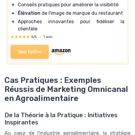
＋
Conseils pratiques pour améliorer la visibilité
＋
Élévation
de l'image de marque du restaurant
＋
Approches innovantes pour fidéliser la
clientèle
★★★★★
★★★★★
5/5
—
1 avis
Voir l'offre
Cas Pratiques : Exemples
Réussis de Marketing Omnicanal
en Agroalimentaire
De la Théorie à la Pratique : Initiatives
Inspirantes
Au cœur de l'industrie agroalimentaire, la stratégie