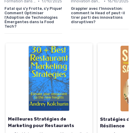
•
•
Formation dans la food
17/10/2025
Innovation dans la food
16/10/2025
Fatal qui s'y Frotte, s'y Pique!
Grappler avec l'Innovation:
Comment Optimiser
comment le Head of peut-il
l'Adoption de Technologies
tirer parti des innovations
Émergentes dans la Food
disruptives?
Tech?
Meilleures Stratégies de
Stratégies de
Marketing pour Restaurants
Résilience