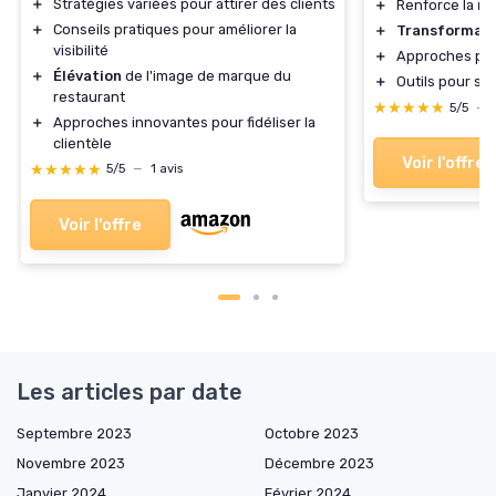
＋
Stratégies variées pour attirer des clients
＋
Renforce la
ré
＋
Conseils pratiques pour améliorer la
＋
Transformati
visibilité
＋
Approches pra
＋
Élévation
de l'image de marque du
＋
Outils pour su
restaurant
★★★★★
★★★★★
5/5
—
＋
Approches innovantes pour fidéliser la
clientèle
Voir l'offre
★★★★★
★★★★★
5/5
—
1 avis
Voir l'offre
Les articles par date
Septembre 2023
Octobre 2023
Novembre 2023
Décembre 2023
Janvier 2024
Février 2024