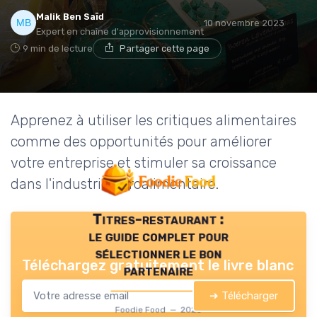
Malik Ben Saïd
10 novembre 2023
Expert en chaîne d'approvisionnement
9 min de lecture
Partager cette page
Apprenez à utiliser les critiques alimentaires
comme des opportunités pour améliorer
votre entreprise et stimuler sa croissance
dans l'industrie agroalimentaire.
Titres-restaurant :
le guide complet pour
sélectionner le bon
Téléchargez gratuitement le livre blanc
partenaire
➔ Télécharger
Foodie Food — 2026