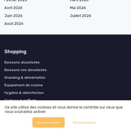
Avril 2026
Mai 2026
Juin 2026
Juillet 2026
Août 2026
Shopping
Boissons alcoolisées
Boissons non alcoolisées
Snacking & alimentation
Équipement de cuisine
Hygiène & désinfection
Cadeaux & coffrets
Ce site utilise des cookies et vous donne le contrôle sur ceux que
Epicerie du monde
vous souhaitez activer
Sante et produits bio
Tout accepter
Personnaliser
Accessoires pour epicerie et boisson
Ecoresponsable et zero dechet