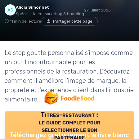
Alicia Simonnet
27 juillet 2025
Spécialiste en marketing & branding
11 min de lecture
Partager cette page
Le stop goutte personnalisé s’impose comme
un outil incontournable pour les
professionnels de la restauration. Découvrez
comment il améliore l’image de marque, la
propreté et l’expérience client dans l’industrie
alimentaire.
Titres-restaurant :
le guide complet pour
sélectionner le bon
Téléchargez gratuitement le livre blanc
partenaire