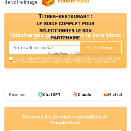
de votre image.
Titres-restaurant :
le guide complet pour
sélectionner le bon
Téléchargez gratuitement le livre blanc
partenaire
➔ Télécharger
Foodie Food — 2026
*
En remplissant ce formulaire, j’accepte d’être contacté(e) à
des fins commerciales par Foodie Food et ses partenaires.
Résumer
ChatGPT
Claude
Mistral
Recevez les dernières actualités de
Foodie Food