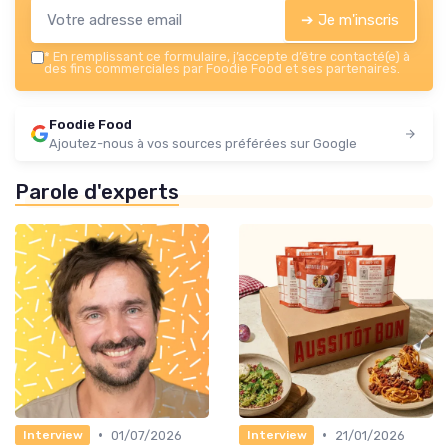
➔ Je m'inscris
*
En remplissant ce formulaire, j’accepte d’être contacté(e) à
des fins commerciales par Foodie Food et ses partenaires.
Foodie Food
Ajoutez-nous à vos sources préférées sur Google
Parole d'experts
•
•
01/07/2026
21/01/2026
Interview
Interview