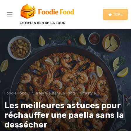
Panneau de gestion des cookies
TOPs
LE MÉDIA B2B DE LA FOOD
Foodie Food
Vie Ma Vie dans la Food
Lifestyle
Les meilleures astuces pour
réchauffer une paella sans la
dessécher