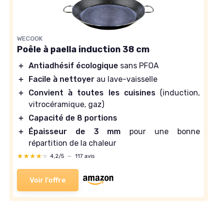
WECOOK
Poêle à paella induction 38 cm
＋
Antiadhésif écologique
sans PFOA
＋
Facile à nettoyer
au lave-vaisselle
＋
Convient à toutes les cuisines
(induction,
vitrocéramique, gaz)
＋
Capacité de 8 portions
＋
Épaisseur de 3 mm
pour une bonne
répartition de la chaleur
★★★★★
★★★★★
4,2/5
—
117 avis
Voir l'offre