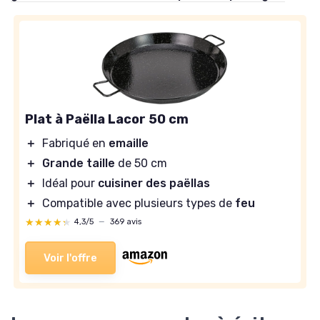
Plat à Paëlla Lacor 50 cm
＋
Fabriqué en
emaille
＋
Grande taille
de 50 cm
＋
Idéal pour
cuisiner des paëllas
＋
Compatible avec plusieurs types de
feu
★★★★★
★★★★★
4,3/5
—
369 avis
Voir l'offre