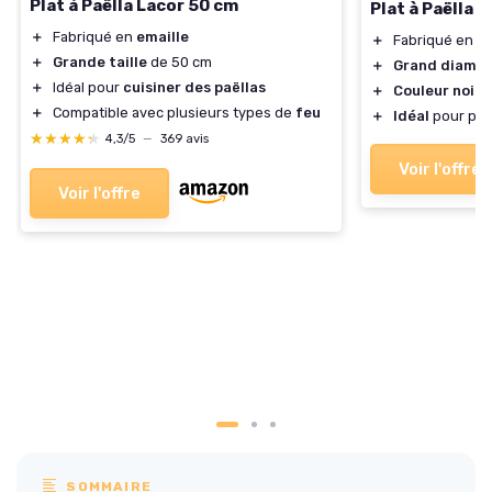
Plat à Paëlla Lacor 50 cm
Plat à Paëlla 
＋
Fabriqué en
emaille
＋
Fabriqué en
to
＋
Grande taille
de 50 cm
＋
Grand diamèt
＋
Idéal pour
cuisiner des paëllas
＋
Couleur noire
＋
Compatible avec plusieurs types de
feu
＋
Idéal
pour pré
★★★★★
★★★★★
4,3/5
—
369 avis
Voir l'offre
Voir l'offre
SOMMAIRE