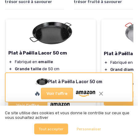
trésor sucré à savourer
trésor fruité à savourer
Plat à Paëlla Lacor 50 cm
Plat à Paëlla 
＋
Fabriqué en
emaille
＋
Fabriqué en
to
＋
Grande taille
de 50 cm
＋
Grand diamèt
＋
Idéal pour
cuisiner des paëllas
＋
Couleur noire
Plat à Paëlla Lacor 50 cm
＋
Compatible avec plusieurs types de
feu
＋
Idéal
pour pré
★★★★★
★★★★★
4,3/5
—
369 avis
🔥
Voir l'offre
Voir l'offre
Voir l'offre
Ce site utilise des cookies et vous donne le contrôle sur ceux que
vous souhaitez activer
Tout accepter
Personnaliser