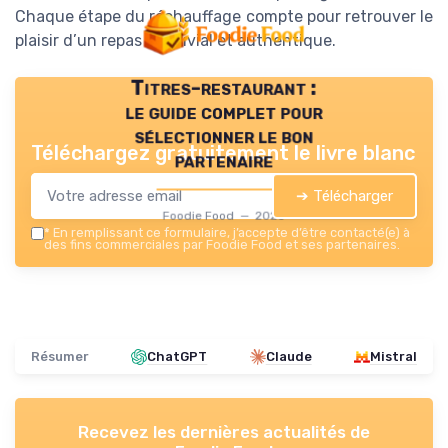
Chaque étape du réchauffage compte pour retrouver le
plaisir d’un repas convivial et authentique.
Titres-restaurant :
le guide complet pour
sélectionner le bon
Téléchargez gratuitement le livre blanc
partenaire
➔ Télécharger
Foodie Food — 2026
*
En remplissant ce formulaire, j’accepte d’être contacté(e) à
des fins commerciales par Foodie Food et ses partenaires.
Résumer
ChatGPT
Claude
Mistral
Recevez les dernières actualités de