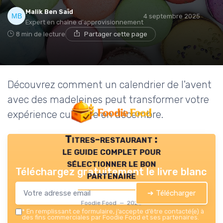
Malik Ben Saïd
4 septembre 2025
Expert en chaîne d'approvisionnement
8 min de lecture
Partager cette page
Découvrez comment un calendrier de l'avent
avec des madeleines peut transformer votre
expérience culinaire en décembre.
Titres-restaurant :
le guide complet pour
sélectionner le bon
Téléchargez gratuitement le livre blanc
partenaire
➔ Télécharger
Foodie Food — 2026
*
En remplissant ce formulaire, j’accepte d’être contacté(e) à
des fins commerciales par Foodie Food et ses partenaires.