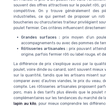
souvent des offres attractives sur le poulet rôti, g
compétitive. On y trouve généralement des pièc
industrielles, ce qui permet de proposer un roti p
boucheries ou charcuteries traiteur privilégient souve
poulet fermier. Ces critères influencent directement 
Grandes surfaces :
prix moyen d’un poulet
accompagnements ou avec des pommes de terr
Rôtisseries artisanales :
prix pouvant atteindr
origine, parfois fermier rôti ou label rouge, e
La différence de prix s’explique aussi par la qualité
poulet, voire dinde ou canard, sont souvent mieux v
sur la quantité, tandis que les artisans misent sur
comparer avec d’autres viandes, le prix du veau, d
compte. Les rôtisseries artisanales proposent par
porc, mais à des tarifs plus élevés que le poulet rô
complémentaires sur les tendances du marché de la
lapin au kilo
, pour mieux comprendre les différence