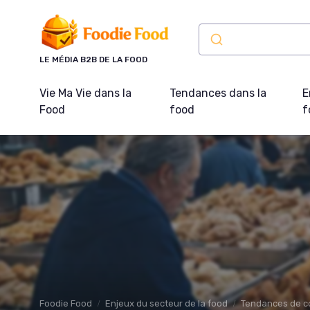
Panneau de gestion des cookies
LE MÉDIA B2B DE LA FOOD
Vie Ma Vie dans la
Tendances dans la
E
Food
food
f
Foodie Food
Enjeux du secteur de la food
Tendances de 