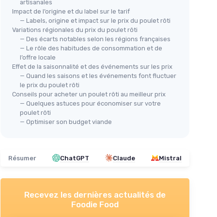
artisanales
Impact de l’origine et du label sur le tarif
— Labels, origine et impact sur le prix du poulet rôti
Variations régionales du prix du poulet rôti
🔥
— Des écarts notables selon les régions françaises
— Le rôle des habitudes de consommation et de
Fil
l’offre locale
PAUL LOUISE
- P
Lot de 4
Effet de la saisonnalité et des événements sur les prix
Poulet Korma Paul & Louise 300g
＋
— Quand les saisons et les événements font fluctuer
＋
Prêt en 2 min
＋
le prix du poulet rôti
ienne
＋
100% viande origine France
Conseils pour acheter un poulet rôti au meilleur prix
＋
— Quelques astuces pour économiser sur votre
＋
Facile à préparer
poulet rôti
★★★★★
★★★★★
＋
4,1/5
—
256 avis
— Optimiser son budget viande
★★
★★
Voir l'offre
Résumer
ChatGPT
Claude
Mistral
Recevez les dernières actualités de
Foodie Food