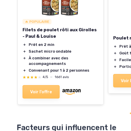
🔥 POPULAIRE
Filets de poulet rôti aux Girolles
- Paul & Louise
Poulet 
00g
＋
Prêt en 2 min
＋
Prêt 
＋
Sachet micro ondable
＋
Goût 
＋
À combiner avec des
＋
Facile
accompagnements
＋
Porti
＋
Convenant pour 1 à 2 personnes
★★★★★
★★★★★
4/5
—
1661 avis
Voir 
Voir l'offre
Facteurs qui influencent le