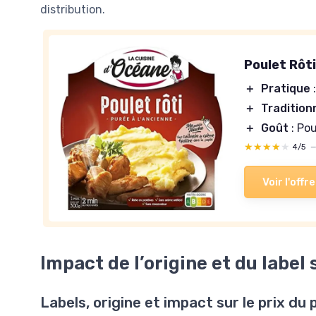
distribution.
Poulet Rôti
＋
Pratique
:
＋
Tradition
＋
Goût
: Pou
★★★★★
★★★★★
4/5
Voir l'offre
Impact de l’origine et du label s
Labels, origine et impact sur le prix du 