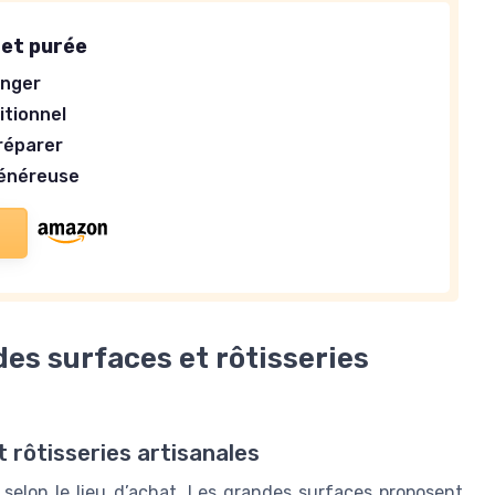
 et purée
anger
itionnel
préparer
généreuse
des surfaces et rôtisseries
rôtisseries artisanales
t selon le lieu d’achat. Les grandes surfaces proposent