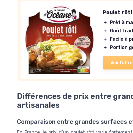
Poulet rôti
＋
Prêt à m
＋
Goût trad
＋
Facile à 
＋
Portion 
Voir l'offre
Différences de prix entre gran
artisanales
Comparaison entre grandes surfaces et 
En France, le prix d’un poulet rôti varie fortemen