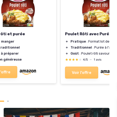
rôti et purée
Poulet Rôti avec Purée - 
à manger
＋
Pratique
: Format lot de 4
traditionnel
＋
Traditionnel
: Purée à l'anc
 à préparer
＋
Goût
: Poulet rôti savoureux
on généreuse
★★★★★
★★★★★
4/5
—
1 avis
l'offre
Voir l'offre