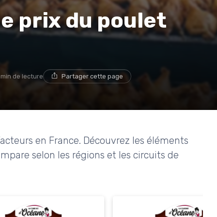
 prix du poulet
 min de lecture
Partager cette page
s facteurs en France. Découvrez les éléments
mpare selon les régions et les circuits de