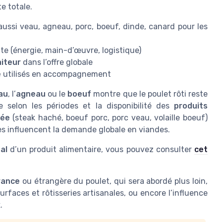
e totale.
aussi veau, agneau, porc, boeuf, dinde, canard pour les
te (énergie, main-d’œuvre, logistique)
aiteur
dans l’offre globale
e
utilisés en accompagnement
au
, l’
agneau
ou le
boeuf
montre que le poulet rôti reste
 selon les périodes et la disponibilité des
produits
hée
(steak haché, boeuf porc, porc veau, volaille boeuf)
lles influencent la demande globale en viandes.
al
d’un produit alimentaire, vous pouvez consulter
cet
rance
ou étrangère du poulet, qui sera abordé plus loin,
rfaces et rôtisseries artisanales, ou encore l’influence
x
.