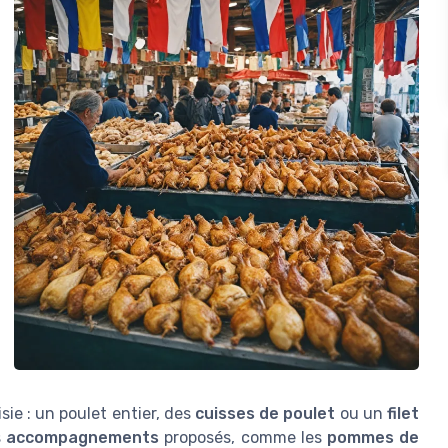
sie : un poulet entier, des
cuisses de poulet
ou un
filet
s
accompagnements
proposés, comme les
pommes de