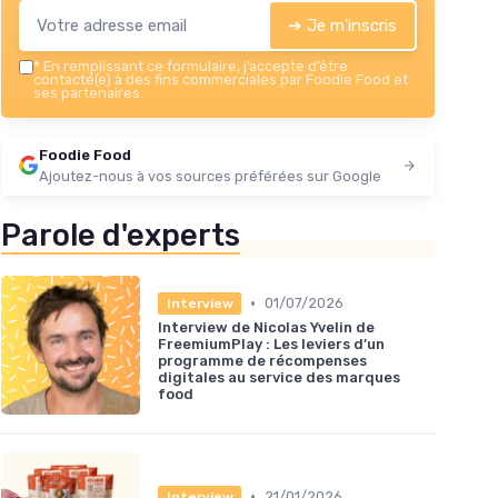
➔ Je m'inscris
*
En remplissant ce formulaire, j’accepte d’être
contacté(e) à des fins commerciales par Foodie Food et
ses partenaires.
Foodie Food
Ajoutez-nous à vos sources préférées sur Google
Parole d'experts
•
01/07/2026
Interview
Interview de Nicolas Yvelin de
FreemiumPlay : Les leviers d’un
programme de récompenses
digitales au service des marques
food
•
21/01/2026
Interview