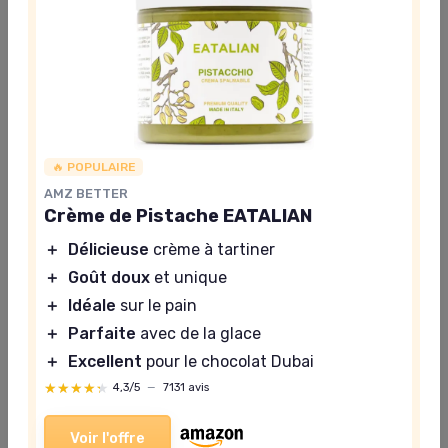
palme et riches en noisettes, encourage de plus en plus
de points de vente à proposer la pâte à tartiner
Mordjene en France.
🔥 POPULAIRE
AMZ BETTER
Crème de Pistache EATALIAN
＋
Délicieuse
crème à tartiner
＋
Goût doux
et unique
＋
Idéale
sur le pain
Pâte à tartiner noisette Jeefama 200gr
＋
Parfaite
avec de la glace
＋
Arôme naturel
＋
Excellent
pour le chocolat Dubai
＋
Fabrication artisanale
★★★★★
★★★★★
4,3/5
—
7131 avis
＋
Produits français
＋
Texture onctueuse
Voir l'offre