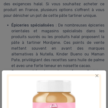
des exigences halal. Si vous souhaitez acheter ce
produit en France, plusieurs options s’offrent à vous
pour dénicher un pot de cette pâte tartiner unique.
Épiceries spécialisées
: De nombreuses épiceries
orientales et magasins spécialisés dans les
produits sucrés ou les produits halal proposent la
pâte à tartiner Mordjene. Ces points de vente
mettent souvent en avant des marques
alternatives à Nutella, Kinder Bueno ou Maman
Pate, privilégiant des recettes sans huile de palme
et avec une forte teneur en noisette cacao.
Supermarchés et grandes surfaces
: Certaines
grandes enseignes alimentaires en France
commencent à référencer la pâte Mordjene,
notamment dans les rayons dédiés aux produits
du monde ou aux offres halal. Il est conseillé de
vérifier la disponibilité sur la page produit du site
de l’enseigne avant de vous déplacer.