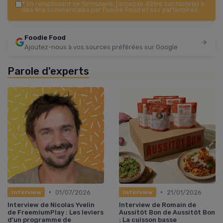
*
En remplissant ce formulaire, j’accepte d’être contacté(e) à
des fins commerciales par Foodie Food et ses partenaires.
Foodie Food
Ajoutez-nous à vos sources préférées sur Google
Parole d'experts
•
•
01/07/2026
21/01/2026
Interview
Interview
Interview de Nicolas Yvelin
Interview de Romain de
de FreemiumPlay : Les leviers
Aussitôt Bon de Aussitôt Bon
d’un programme de
: La cuisson basse