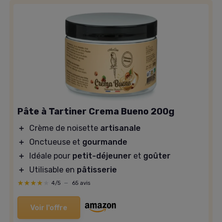
Pâte à Tartiner Crema Bueno 200g
＋
Crème de noisette
artisanale
＋
Onctueuse et
gourmande
＋
Idéale pour
petit-déjeuner
et
goûter
＋
Utilisable en
pâtisserie
★★★★★
★★★★★
4/5
—
65 avis
Voir l'offre