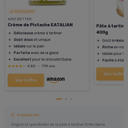
🔥 POPULAIRE
AMZ BETTER
Crème de Pistache EATALIAN
Pâte à tartin
400g
＋
Délicieuse
crème à tartiner
＋
Goût doux
et unique
＋
Goût
irrésisti
＋
Idéale
sur le pain
＋
Riche
en noise
＋
Parfaite
avec de la glace
＋
Idéale pour
ta
＋
Excellent
pour le chocolat Dubai
＋
Facile
à étaler
★★★★★
★★★★★
4,3/5
—
7131 avis
Voir l'offre
Voir l'offre
SOMMAIRE
Origine et spécificités de la pâte à tartiner El Mordjene