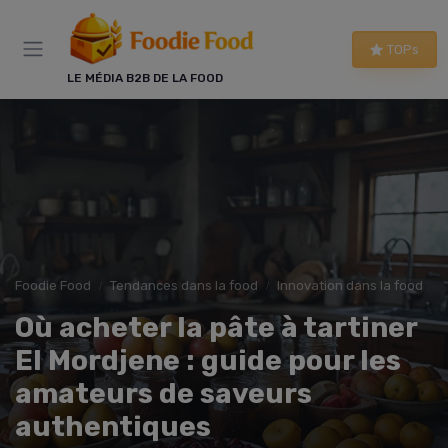
Panneau de gestion des cookies
TOPs
LE MÉDIA B2B DE LA FOOD
Foodie Food
Tendances dans la food
Innovation dans la food
Où acheter la pâte à tartiner
El Mordjene : guide pour les
amateurs de saveurs
authentiques