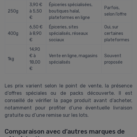
3,90 €
Épiceries spécialisées,
Parfois,
250g
à 5,50
boutiques halal,
selon l’offre
€
plateformes en ligne
6,50 €
Épiceries, sites
Oui, sur
400g
à 8,90
spécialisés, réseaux
certaines
€
sociaux
plateformes
14,90
€ à
Vente en ligne, magasins
Souvent
1kg
18,00
spécialisés
proposée
€
Les prix varient selon le point de vente, la présence
d’offres spéciales ou de packs découverte. Il est
conseillé de vérifier la page produit avant d’acheter,
notamment pour profiter d’une éventuelle livraison
gratuite ou d’une remise sur les lots.
Comparaison avec d’autres marques de