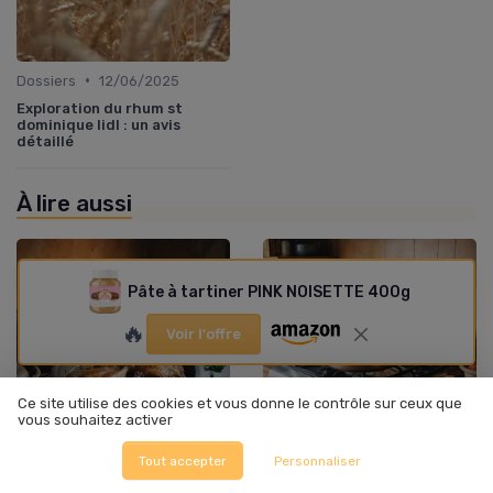
•
Dossiers
12/06/2025
Exploration du rhum st
dominique lidl : un avis
détaillé
À lire aussi
Pâte à tartiner PINK NOISETTE 400g
🔥
Voir l'offre
Ce site utilise des cookies et vous donne le contrôle sur ceux que
vous souhaitez activer
Tout accepter
Personnaliser
•
•
Dossiers
17/12/2025
Formation dans la food
13/12/2025