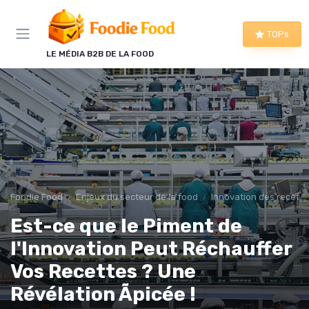
Panneau de gestion des cookies
TOPs
LE MÉDIA B2B DE LA FOOD
Foodie Food
Enjeux du secteur de la food
Innovation des recette
Est-ce que le Piment de
l'Innovation Peut Réchauffer
Vos Recettes ? Une
Révélation Ãpicée !