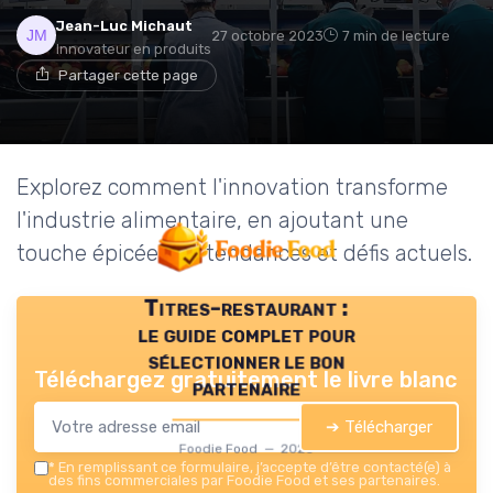
Jean-Luc Michaut
27 octobre 2023
7 min de lecture
Innovateur en produits
Partager cette page
Explorez comment l'innovation transforme
l'industrie alimentaire, en ajoutant une
touche épicée aux tendances et défis actuels.
Titres-restaurant :
le guide complet pour
sélectionner le bon
Téléchargez gratuitement le livre blanc
partenaire
➔ Télécharger
Foodie Food — 2026
*
En remplissant ce formulaire, j’accepte d’être contacté(e) à
des fins commerciales par Foodie Food et ses partenaires.