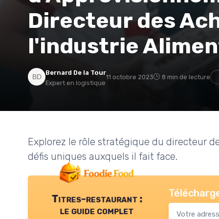
Directeur des Ac
l'industrie Alimen
Bernard De la Tour
11 octobre 2023
8 min de lecture
Expert en logistique
Explorez le rôle stratégique du directeur de
défis uniques auxquels il fait face.
Télécharge
Titres-restaurant :
le guide complet