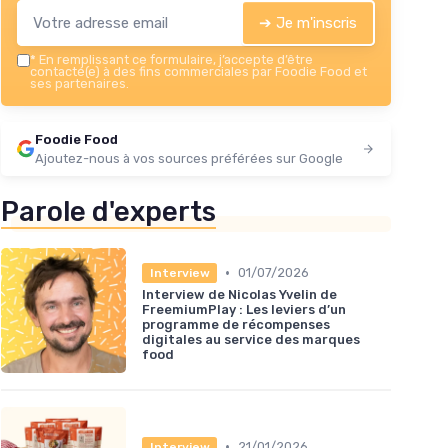
➔ Je m'inscris
*
En remplissant ce formulaire, j’accepte d’être
contacté(e) à des fins commerciales par Foodie Food et
ses partenaires.
Foodie Food
Ajoutez-nous à vos sources préférées sur Google
Parole d'experts
•
01/07/2026
Interview
Interview de Nicolas Yvelin de
FreemiumPlay : Les leviers d’un
programme de récompenses
digitales au service des marques
food
•
21/01/2026
Interview