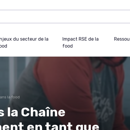
njeux du secteur de la
Impact RSE de la
Ressou
ood
food
ans la food
s la Chaîne
ent en tant que