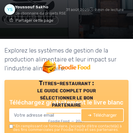
Youssouf Sakho
31 août 2025
9 min de lecture
Gestionnaire de projets RSE
Partager cette page
Explorez les systèmes de gestion de la
production alimentaire et leur impact sur
l'industrie alimentaire.
Titres-restaurant :
le guide complet pour
sélectionner le bon
Téléchargez gratuitement le livre blanc
partenaire
➔ Télécharger
Foodie Food — 2026
*
En remplissant ce formulaire, j’accepte d’être contacté(e) à
des fins commerciales par Foodie Food et ses partenaires.