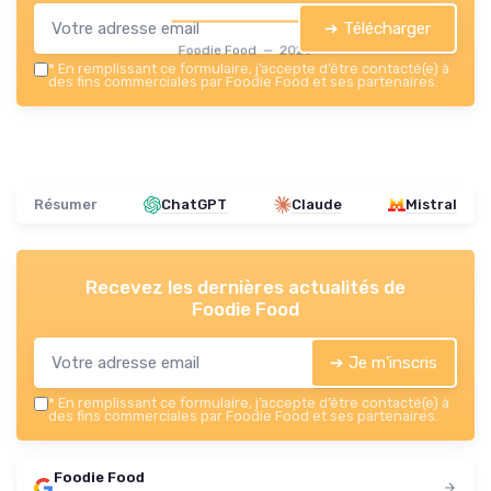
➔ Télécharger
Foodie Food — 2026
*
En remplissant ce formulaire, j’accepte d’être contacté(e) à
des fins commerciales par Foodie Food et ses partenaires.
Résumer
ChatGPT
Claude
Mistral
Recevez les dernières actualités de
Foodie Food
➔ Je m'inscris
*
En remplissant ce formulaire, j’accepte d’être contacté(e) à
des fins commerciales par Foodie Food et ses partenaires.
Foodie Food