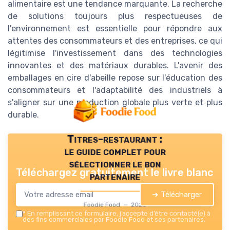
alimentaire est une tendance marquante. La recherche
de solutions toujours plus respectueuses de
l'environnement est essentielle pour répondre aux
attentes des consommateurs et des entreprises, ce qui
légitimise l'investissement dans des technologies
innovantes et des matériaux durables. L'avenir des
emballages en cire d'abeille repose sur l'éducation des
consommateurs et l'adaptabilité des industriels à
s'aligner sur une production globale plus verte et plus
durable.
Titres-restaurant :
le guide complet pour
sélectionner le bon
Téléchargez gratuitement le livre blanc
partenaire
➔ Télécharger
Foodie Food — 2026
*
En remplissant ce formulaire, j’accepte d’être contacté(e) à
des fins commerciales par Foodie Food et ses partenaires.