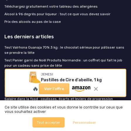
Téléchargez gratuitement votre tableau des allergènes
Alcool à 96 degrés pour liqueur : tout ce que vous devez savoir
Prix des alcools au pas de la case
Les derniers articles
Test Valrhona Guanaja 70% 3 kg : le chocolat sérieux pour pâtisser sans
se prendre la tête
Test Panier garni de Noël Produits Normandie : un coffret qui fait le job
pour un cadeau sans prise de tête
Test Lot 15 bières Brasserie Gasconha : le coffret bière blonde
JEMESI
personnalisable qui fait le taf pour un cadeau
Pastilles de Cire d'abeille, 1 kg
Comment la nappe en lin enduit transforme la table au quotidien dans la
🔥
Voir l'offre
food
Salaire dans la food : coulisses, écarts et leviers de progression
Ce site utilise des cookies et vous donne le contrôle sur ceux que
vous souhaitez activer
Foodie Food
Tout accepter
Personnaliser