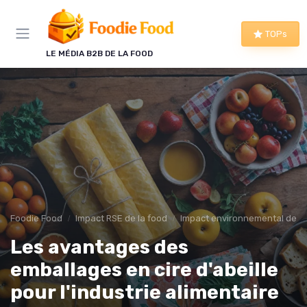
Panneau de gestion des cookies
TOPs
LE MÉDIA B2B DE LA FOOD
Foodie Food
Impact RSE de la food
Impact environnemental de la
Les avantages des
emballages en cire d'abeille
pour l'industrie alimentaire