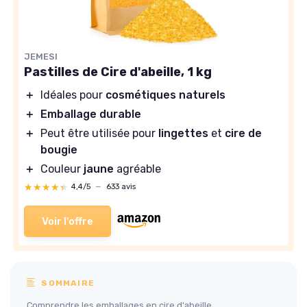
JEMESI
Pastilles de Cire d'abeille, 1 kg
＋
Idéales pour
cosmétiques naturels
＋
Emballage durable
＋
Peut être utilisée pour
lingettes
et
cire de
bougie
＋
Couleur
jaune
agréable
★★★★★
★★★★★
4,4/5
—
633 avis
Voir l'offre
SOMMAIRE
Comprendre les emballages en cire d'abeille