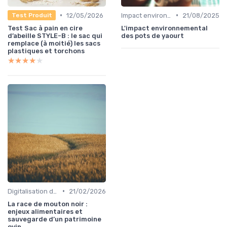
•
•
12/05/2026
Impact environnemental de la food
21/08/2025
Test Produit
Test Sac à pain en cire
L'impact environnemental
d’abeille STYLE-B : le sac qui
des pots de yaourt
remplace (à moitié) les sacs
plastiques et torchons
★★★★★
★★★★★
•
Digitalisation des services
21/02/2026
La race de mouton noir :
enjeux alimentaires et
sauvegarde d’un patrimoine
ovin