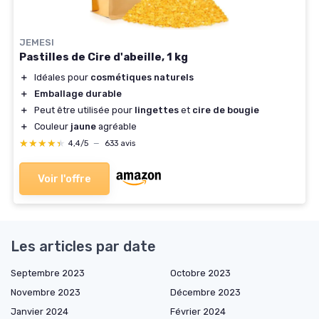
JEMESI
Pastilles de Cire d'abeille, 1 kg
＋
Idéales pour
cosmétiques naturels
＋
Emballage durable
＋
Peut être utilisée pour
lingettes
et
cire de bougie
＋
Couleur
jaune
agréable
★★★★★
★★★★★
4,4/5
—
633 avis
Voir l'offre
Les articles par date
Septembre 2023
Octobre 2023
Novembre 2023
Décembre 2023
Janvier 2024
Février 2024